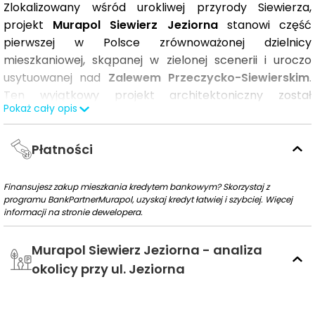
Zlokalizowany wśród urokliwej przyrody Siewierza,
projekt
Murapol Siewierz Jeziorna
stanowi część
pierwszej w Polsce zrównoważonej dzielnicy
mieszkaniowej, skąpanej w zielonej scenerii i uroczo
usytuowanej nad
Zalewem Przeczycko-Siewierskim
.
Ten wyjątkowy projekt architektoniczny został
Pokaż cały opis
stworzony z myślą o symbiozie z naturą, z
poszanowaniem dla otaczającego go środowiska.
Płatności
Inwestycja została zaprojektowana przy użyciu
zaawansowanych,
ekologicznych technologii
, które
Finansujesz zakup mieszkania kredytem bankowym? Skorzystaj z
pomagają zminimalizować zużycie naturalnych
programu BankPartnerMurapol, uzyskaj kredyt łatwiej i szybciej. Więcej
informacji na stronie dewelopera.
zasobów oraz zapewniają
niższe koszty utrzymania
obiektów. Budynki są zbudowane z materiałów o
Murapol Siewierz Jeziorna - analiza
wysokiej efektywności energetycznej
, a ciepło dla
okolicy przy ul. Jeziorna
mieszkańców dostarcza lokalna, centralna ciepłownia.
Mieszkańcy tego spokojnego miejsca mogą cieszyć się