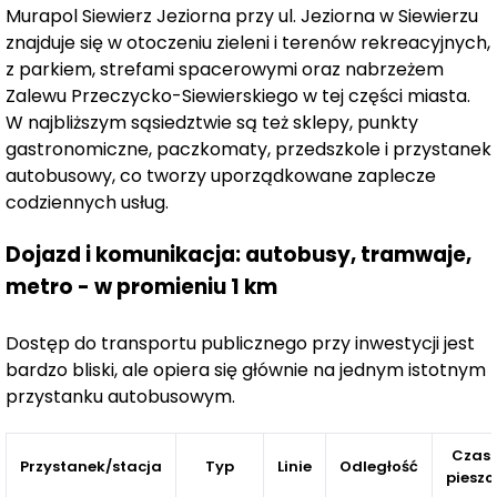
z bliskości urokliwego jeziora oraz lokalnych atrakcji. W
Murapol Siewierz Jeziorna przy ul. Jeziorna w Siewierzu
granicach inwestycji znajduje się wiele punktów
znajduje się w otoczeniu zieleni i terenów rekreacyjnych,
usługowo-handlowych i dogodnych rozwiązań
z parkiem, strefami spacerowymi oraz nabrzeżem
Zalewu Przeczycko-Siewierskiego w tej części miasta.
komunikacyjnych, które sprzyjają codziennemu
W najbliższym sąsiedztwie są też sklepy, punkty
funkcjonowaniu. Dodatkowo, do centrum Górnego
gastronomiczne, paczkomaty, przedszkole i przystanek
Śląska jest
zaledwie 20 minut drogi
.
autobusowy, co tworzy uporządkowane zaplecze
codziennych usług.
Dostępne mieszkania są zaprojektowane tak, aby
sprostać różnym potrzebom - zarówno singli, jak i
Dojazd i komunikacja: autobusy, tramwaje,
dużych rodzin. Oferta zawiera lokale o różnej wielkości,
metro - w promieniu 1 km
od 1- do 4-pokojowych
, umiejscowione w
kameralnych budynkach posiadających trzy piętra.
Dostęp do transportu publicznego przy inwestycji jest
Projekt stanowi także atrakcyjną propozycję dla osób
bardzo bliski, ale opiera się głównie na jednym istotnym
szukających możliwości inwestycji kapitału w
przystanku autobusowym.
nieruchomości.
Murapol Siewierz Jeziorna łączy nowoczesność i
Czas
Przystanek/stacja
Typ
Linie
Odległość
pieszo
komfort, stanowiąc oazę spokoju z dala od