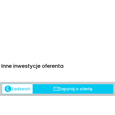
Inne inwestycje oferenta
Znajdź nieruchomość
za
Zadzwoń
Zapytaj o ofertę
granicą