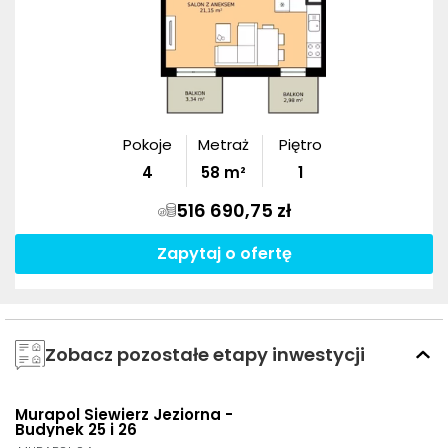
Pokoje
Metraż
Piętro
4
58
m²
1
516 690,75 zł
Zapytaj o ofertę
Zobacz pozostałe etapy inwestycji
NOWOŚĆ
Murapol Siewierz Jeziorna -
Budynek 25 i 26