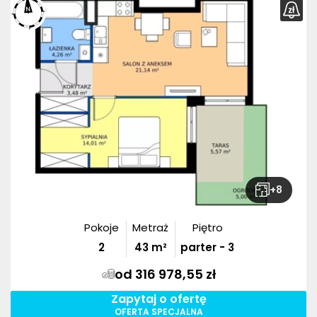
+
8
Pokoje
Metraż
Piętro
2
43
m²
parter - 3
od 316 978,55 zł
Zapytaj o ofertę
OFERTA SPECJALNA