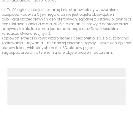
Data aktualizacji:
2026-08-06
Park / strefa
Park przy ul. Dzikiej
Treść ogłoszenia jest reklamą i nie stanowi oferty w rozumieniu
250 m
3 min
przepisów Kodeksu Cywilnego oraz nie jest objęta obowiązkiem
rekreacyjna
Wiśni
publikacji szczegółowych cen ofertowych, zgodnie z Ustawą o jawności
cen (Ustawa z dnia 21 maja 2025 r. o zmianie ustawy o ochronie praw
Teren
nabywcy lokalu lub domu jednorodzinnego oraz Deweloperskim
Funduszu Gwarancyjnym).
zielony /
Leśny Zakątek
650 m
9 min
Kopiowanie treści surowo wzbronione! Tabelaofert.pl sp. z o.o. zabrania
spacerowy
kopiowania i używania - bez naszej pisemnej zgody - wszelkich opisów,
planów lokali, wirtualnych makiet 3D, planów pięter i
Przystań Siewierz i
zagospodarowania terenu. Są one objęte prawem autorskim.
Zieleń nad
zieleń nad Zalewem
wodą /
900 m
12 min
Przeczycko-
rekreacja
Siewierskim
Mini park
Motyli Raj
550 m
7 min
Ocena Tabelaofert:
To lokalizacja z wygodnym
dostępem do codziennej zieleni i kilkoma ciekawymi
terenami spacerowymi w okolicy, szczególnie
atrakcyjnymi dla rodzin i osób lubiących aktywny
wypoczynek.