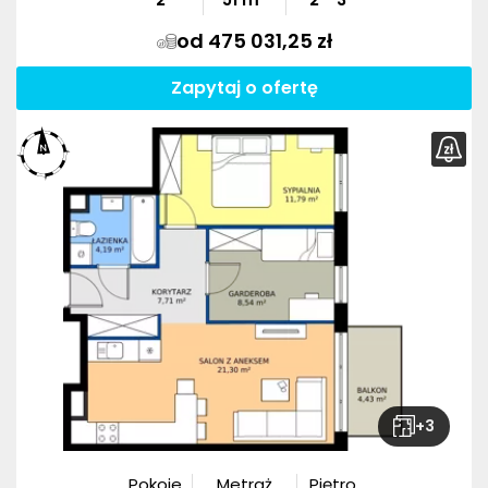
od 475 031,25 zł
Zapytaj o ofertę
+
3
Pokoje
Metraż
Piętro