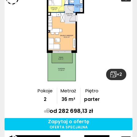
+
2
Pokoje
Metraż
Piętro
2
36
m²
parter
od 282 698,13 zł
Zapytaj o ofertę
OFERTA SPECJALNA