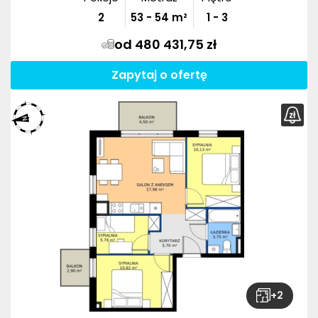
2
53
-
54
m²
1 - 3
od 480 431,75 zł
Zapytaj o ofertę
+
2