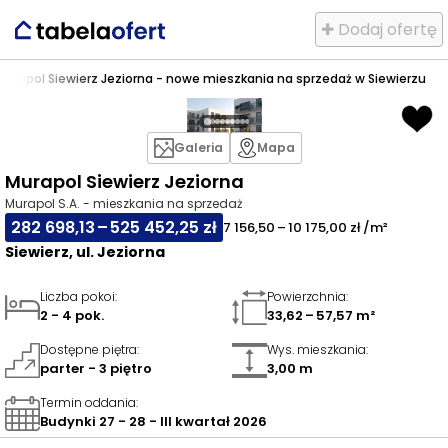
✚ Dodaj ofertę
Murapol Siewierz Jeziorna - nowe mieszkania na sprzedaż w Siewierzu
Galeria
Mapa
Murapol Siewierz Jeziorna
Murapol S.A. - mieszkania na sprzedaż
282 698,13 – 525 452,25 zł
7 156,50 – 10 175,00 zł /m²
Siewierz, ul. Jeziorna
Liczba pokoi
:
Powierzchnia
:
2 - 4 pok.
33,62 – 57,57 m²
Dostępne piętra
:
Wys. mieszkania
:
parter - 3 piętro
3,00 m
Termin oddania
:
Budynki 27 - 28 - III kwartał 2026