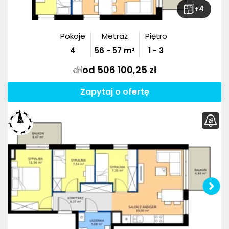
+
4
Pokoje
Metraż
Piętro
4
56
-
57
m²
1 - 3
od 506 100,25 zł
Zapytaj o ofertę