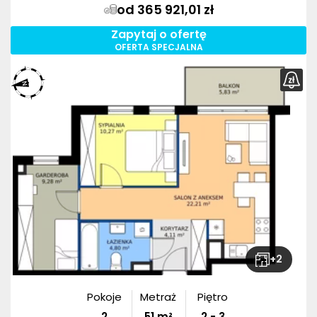
od 365 921,01 zł
Zapytaj o ofertę
OFERTA SPECJALNA
+
2
Pokoje
Metraż
Piętro
2
51
m²
2 - 3