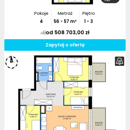
Pokoje
Metraż
Piętro
4
56
-
57
m²
1 - 3
od 508 703,00 zł
Zapytaj o ofertę