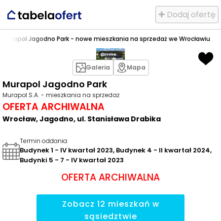
✚ Dodaj ofertę
o
>
Murapol Jagodno Park - nowe mieszkania na sprzedaż we Wrocławiu
Galeria
Mapa
Murapol Jagodno Park
Murapol S.A. - mieszkania na sprzedaż
OFERTA ARCHIWALNA
Wrocław, Jagodno, ul. Stanisława Drabika
Termin oddania
:
Budynek 1 - IV kwartał 2023, Budynek 4 - II kwartał 2024,
Budynki 5 - 7 - IV kwartał 2023
OFERTA ARCHIWALNA
Zobacz
12
mieszkań
w
sąsiedztwie