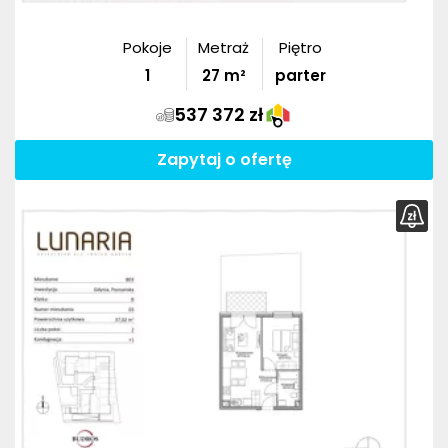
Pokoje
Metraż
Piętro
1
27
m²
parter
537 372 zł
Zapytaj o ofertę