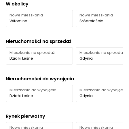
W okolicy
Czas
Typ usługi
Nazwa
Odległość
pieszo
Nowe mieszkania
Nowe mieszkania
Witomino
Śródmieście
Zieleń na
Zieleń i dziedziniec
terenie
—
—
Lunaria
osiedla
Nieruchomości na sprzedaż
Teren leśny /
Trójmiejski Park
Mieszkania na sprzedaż
Mieszkania na sprzedaż
park
Krajobrazowy /
150 m
2 min
Działki Leśne
Gdynia
krajobrazowy
wejście do lasu
Park miejski
Park Centralny
600 m
8 min
Nieruchomości do wynajęcia
Park kieszonkowy
Park
przy ul. Kilińskiego
450 m
7 min
Mieszkania do wynajęcia
Mieszkania do wynajęcia
kieszonkowy
/ Abrahama
Działki Leśne
Gdynia
Skwer / teren
Skwer Plymouth
579 m
9 min
zielony
Rynek pierwotny
Ocena Tabelaofert:
Atutem lokalizacji jest bardzo
Nowe mieszkania
Nowe mieszkania