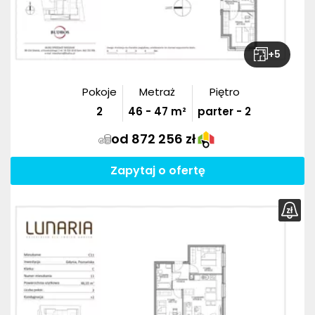
+
5
Pokoje
Metraż
Piętro
2
46
-
47
m²
parter - 2
od 872 256 zł
Zapytaj o ofertę