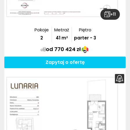
+
11
Pokoje
Metraż
Piętro
2
41
m²
parter - 3
od 770 424 zł
Zapytaj o ofertę