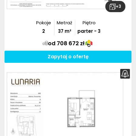
+
3
Pokoje
Metraż
Piętro
2
37
m²
parter - 3
od 708 672 zł
Zapytaj o ofertę