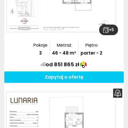
+
5
Pokoje
Metraż
Piętro
3
46
-
48
m²
parter - 2
od 851 865 zł
Zapytaj o ofertę