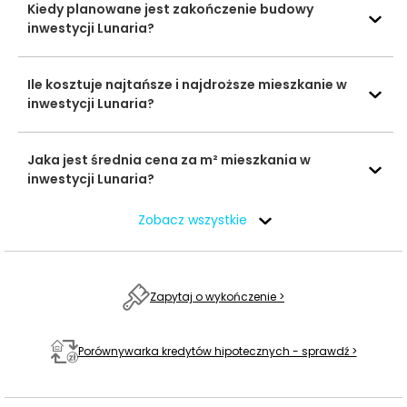
23,
Kiedy planowane jest zakończenie budowy
24,
inwestycji Lunaria?
29,
30,
Urząd Miasta –
32,
trolejbus
572 m
9 min
Ile kosztuje najtańsze i najdroższe mieszkanie w
Świętojańska
33,
inwestycji Lunaria?
710,
N10,
N20,
Jaka jest średnia cena za m² mieszkania w
N30,
inwestycji Lunaria?
N40,
N94
Zobacz wszystkie
Ocena Tabelaofert:
Atutem inwestycji jest bardzo
szybki dostęp do SKM oraz mocnej siatki autobusowo-
trolejbusowej, co zapewnia wygodne dojazdy zarówno
Zapytaj o wykończenie >
do centrum Gdyni i Trójmiasta, jak i do wielu dzielnic
miasta.
Porównywarka kredytów hipotecznych - sprawdź >
Usługi na co dzień: zakupy, zdrowie i
gastronomia - w promieniu 1 km