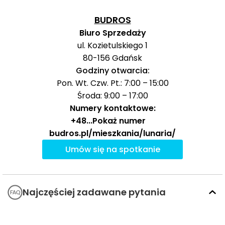
105,
Wzgórze Św.
109,
Maksymiliana SKM
BUDROS
119,
Biuro Sprzedaży
125,
128,
ul. Kozietulskiego 1
133,
80-156
Gdańsk
134,
Godziny otwarcia:
autobus
140,
518 m
7 min
Pon. Wt. Czw. Pt.: 7:00 – 15:00
147,
150,
Środa: 9:00 – 17:00
152,
Numery kontaktowe:
160,
+48
...
Pokaż numer
190,
budros.pl/mieszkania/lunaria/
196,
204,
Umów się na spotkanie
252,
282,
740,
770
Najczęściej zadawane pytania
21,
22,