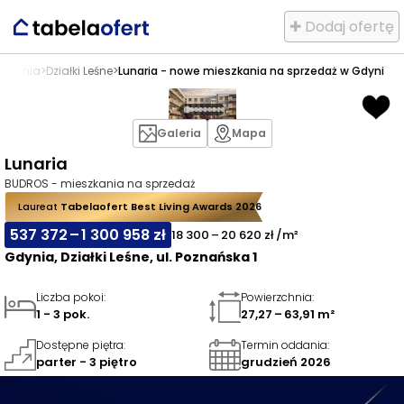
✚ Dodaj ofertę
Gdynia
>
Działki Leśne
>
Lunaria - nowe mieszkania na sprzedaż w Gdyni
Galeria
Mapa
Lunaria
BUDROS - mieszkania na sprzedaż
Laureat
Tabelaofert Best Living Awards 2026
537 372 – 1 300 958 zł
18 300 – 20 620 zł /m²
Gdynia, Działki Leśne, ul. Poznańska 1
Liczba pokoi
:
Powierzchnia
:
1 - 3 pok.
27,27 – 63,91 m²
Dostępne piętra
:
Termin oddania
:
parter - 3 piętro
grudzień 2026