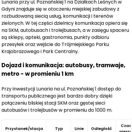
Lunaria przy ul. Poznańskiej 1 na Działkach Leśnych w
m²
zapewniają komfort i wygodę, idealnie pasują do
Gdyni znajduje się w otoczeniu miejskiej zabudowy z
potrzeb młodych rodzin. W ofercie znajdują się także
rozbudowaną siecią usług, komunikacji i terenów
trzypokojowe mieszkania, których metraż waha się
zielonych. W tej części dzielnicy komunikacja opiera się
od 46 m² do ponad 63 m².
Większość z nich to lokale
na SKM, autobusach i trolejbusach, a w zasięgu spaceru
dwustronne, co zapewnia doskonałe doświetlenie i
są sklepy, apteki, gastronomia, punkty odbioru
wentylację.
przesyłek oraz wejście do Trójmiejskiego Parku
Krajobrazowego i Park Centralny.
Możliwość łączenia mieszkań
Dojazd i komunikacja: autobusy, tramwaje,
W inwestycji Lunaria dostępna jest także
możliwość
metro - w promieniu 1 km
łączenia mieszkań,
co pozwala na stworzenie większej
przestrzeni dostosowanej do indywidualnych potrzeb.
Takie rozwiązanie sprawdzi się zarówno w przypadku
Przy inwestycji Lunaria na ul. Poznańskiej 1 dostęp do
osób szukających przestronnych lokali, jak i
transportu publicznego jest bardzo dobry dzięki
inwestorów, którzy planują wykorzystać nieruchomość
połączeniu bliskiej stacji SKM oraz gęstej sieci
autobusów i trolejbusów w promieniu do 1000 m.
jako apartament typu second home – idealny do
wypoczynku lub inwestycji na przyszłość.
Czas
Przystanek/stacja
Typ
Linie
Odległość
piesz