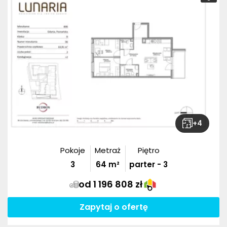
+
4
Pokoje
Metraż
Piętro
3
64
m²
parter - 3
od 1 196 808 zł
Zapytaj o ofertę