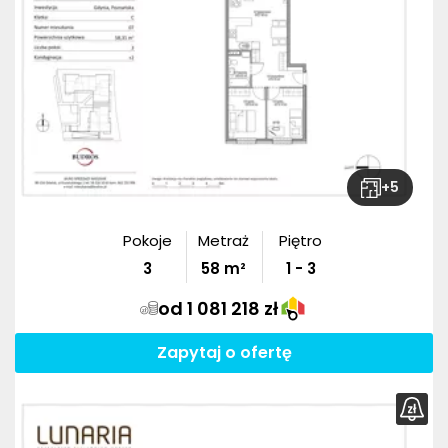
+
5
Pokoje
Metraż
Piętro
3
58
m²
1 - 3
od 1 081 218 zł
Zapytaj o ofertę