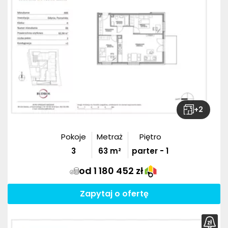
+
2
Pokoje
Metraż
Piętro
3
63
m²
parter - 1
od 1 180 452 zł
Zapytaj o ofertę