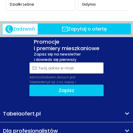
dobre połączenie własnej zieleni osiedlowej z szybkim
Działki Leśne
Gdynia
dostępem do lasu i pełnowymiarowego Parku
Centralnego, co daje wygodną ofertę na co dzień i na
dłuższy spacer.
Zadzwoń
Zapytaj o ofertę
Promocje
i premiery mieszkaniowe
Zapisz się na newsletter
i dowiedz się pierwszy
Twój adres e-mail
Administratorem danych jest
Tabelaofert.pl sp. z o.o.
więcej »
Zapisz
Tabelaofert.pl
Dla profesjonalistów