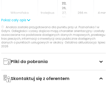
dzień. Zaprojektowane z dbałością o detale korytarze i
22,
klatki schodowe wprowadzą mieszkańców w
26,
atmosferę nowoczesności, a
zewnętrzna przestrzeń
Witomińska
trolejbus
27,
266 m
4 min
30,
rekreacyjna
oraz
plac zabaw
stworzą warunki do
Pokaż cały opis
141
relaksu po dniu pracy. Dodatkowo, w ramach inwestycji
Analiza została przygotowana dla punktu przy ul. Poznańska 1 w
przewidziano
miejsca parkingowe w hali garażowej
Gdyni. Odległości i czasy dojścia mają charakter orientacyjny i zostały
21,
oszacowane na podstawie dostępnych danych mapowych, przebiegu
oraz
boksy rowerowe,
co zapewnia wygodę
22,
tras pieszych, informacji o inwestycji oraz publicznie dostępnych
23,
przechowywania. Dla miłośników aktywności fizycznej
danych o punktach usługowych w okolicy. Ostatnia aktualizacja: lipiec
2026
24,
dostępna będzie wewnętrzna
sala fitness,
stanowiąca
26,
idealne dopełnienie stylu życia mieszkańców Lunarii.
trolejbus
29,
536 m
8 min
30,
Pliki do pobrania
32,
Lunaria
to inwestycja mieszkaniowa, która łączy
33,
nowoczesną architekturę z funkcjonalnością i
N10,
Skontaktuj się z oferentem
komfortem życia w prestiżowej lokalizacji Gdyni.
N30
Przemyślane projekty mieszkań, wysoka jakość
G, R,
wykończenia oraz liczne udogodnienia sprawiają, że
S, W,
Lunar
Z,
104,