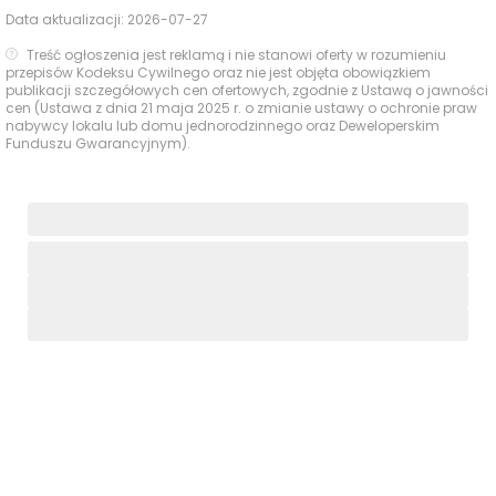
Data aktualizacji:
2026-07-27
W najbliższym otoczeniu inwestycji dostępny jest
Treść ogłoszenia jest reklamą i nie stanowi oferty w rozumieniu
przepisów Kodeksu Cywilnego oraz nie jest objęta obowiązkiem
szeroki zestaw usług codziennych, który pozwala
publikacji szczegółowych cen ofertowych, zgodnie z Ustawą o jawności
wygodnie załatwiać podstawowe sprawy pieszo.
cen (Ustawa z dnia 21 maja 2025 r. o zmianie ustawy o ochronie praw
nabywcy lokalu lub domu jednorodzinnego oraz Deweloperskim
Funduszu Gwarancyjnym).
Czas
Typ usługi
Nazwa
Odległość
pieszo
Sklepy,
Tower
322 m
5 min
supermarkety,
dyskonty
Żabka
324 m
5 min
Apteka Dyżurna
458 m
7 min
Apteki
EuroApteka
485 m
7 min
Filia Urzędu
Pocztowego
260 m
4 min
Poczta i
Gdynia 1
paczkomaty