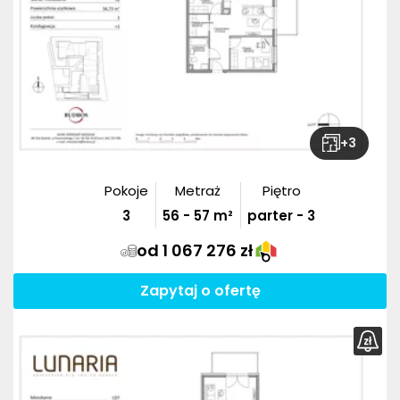
+
3
Pokoje
Metraż
Piętro
3
56
-
57
m²
parter - 3
od 1 067 276 zł
Zapytaj o ofertę