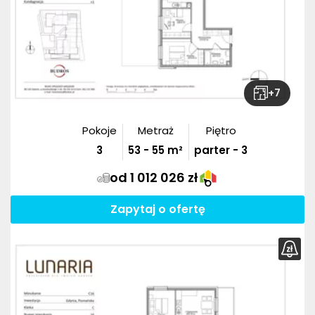
+
7
Pokoje
Metraż
Piętro
3
53
-
55
m²
parter - 3
od 1 012 026 zł
Zapytaj o ofertę