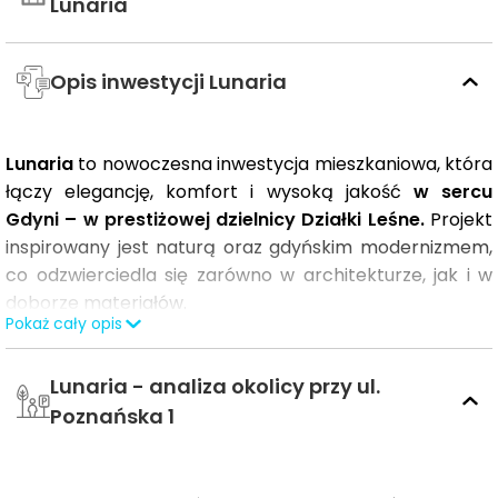
Lunaria
Opis inwestycji Lunaria
Lunaria
to nowoczesna inwestycja mieszkaniowa, która
łączy elegancję, komfort i wysoką jakość
w sercu
Gdyni – w prestiżowej dzielnicy Działki Leśne.
Projekt
inspirowany jest naturą oraz gdyńskim modernizmem,
co odzwierciedla się zarówno w architekturze, jak i w
doborze materiałów.
Pokaż cały opis
Mieszkania dostosowane do potrzeb mieszkańców
Lunaria - analiza okolicy przy ul.
Lunaria oferuje szeroki wybór mieszkań
zaprojektowanych z myślą o różnych potrzebach.
Poznańska 1
Kawalerki o powierzchni 27 m²
to idealna przestrzeń
dla singli ceniących minimalizm i funkcjonalność.
Mieszkania dwupokojowe o powierzchni od 37 do 47