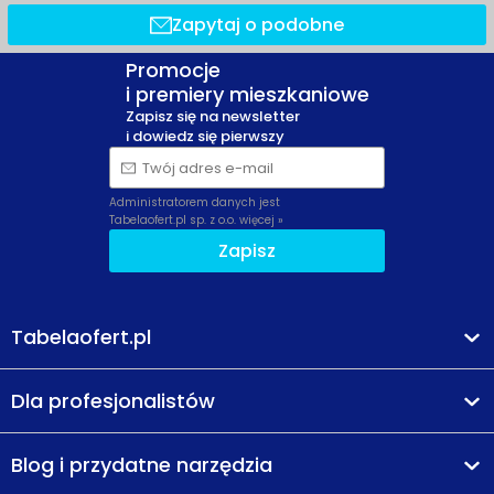
Zapytaj o podobne
Promocje
i premiery mieszkaniowe
Zapisz się na newsletter
i dowiedz się pierwszy
Twój adres e-mail
Administratorem danych jest
Tabelaofert.pl sp. z o.o.
więcej »
Zapisz
Tabelaofert.pl
Dla profesjonalistów
Blog i przydatne narzędzia