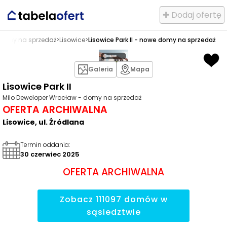
✚ Dodaj ofertę
domy na sprzedaż
>
Lisowice
>
Lisowice Park II - nowe domy na sprzedaż
Galeria
Mapa
Lisowice Park II
Milo Deweloper Wrocław - domy na sprzedaż
OFERTA ARCHIWALNA
Lisowice, ul. Źródlana
Termin oddania
:
30 czerwiec 2025
OFERTA ARCHIWALNA
Zobacz
111097
domów
w
sąsiedztwie