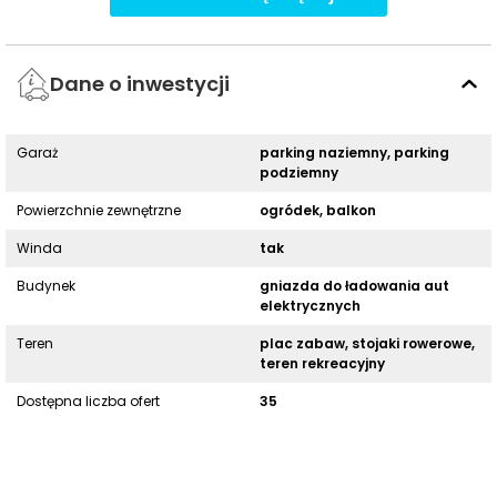
Dane o inwestycji
Garaż
parking naziemny, parking
podziemny
Powierzchnie zewnętrzne
ogródek, balkon
Winda
tak
Budynek
gniazda do ładowania aut
elektrycznych
Teren
plac zabaw, stojaki rowerowe,
teren rekreacyjny
Dostępna liczba ofert
35