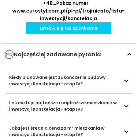
+48
...
Pokaż numer
Katolickie Liceum
www.eurostyl.com.pl/pl-pl/trojmiasto/lista-
Ogólnokształcące
2235 m
29 min
Szkoły
im. św. Jana
inwestycji/konstelacja
średnie
Pawła II
Umów się na spotkanie
Technikum nr 3
1916 m
24 min
Saturn Fitness
481 m
6 min
Najczęściej zadawane pytania
Baseny i
Obiekty
Centrum
sportowe
Sportowe
1747 m
22 min
Kosakowo
Kiedy planowane jest zakończenie budowy
inwestycji Konstelacja - etap IV?
Galeria Szperk
742 m
9 min
Centra
handlowe
Harmonia Park
1722 m
22 min
Ile kosztuje najtańsze i najdroższe mieszkanie w
inwestycji Konstelacja - etap IV?
Ocena Tabelaofert:
lokalizacja zapewnia bardzo
wygodny dostęp do codziennych usług, szczególnie
zakupów, sportu i wybranych placówek dla rodzin z
Jaka jest średnia cena za m² mieszkania w
inwestycji Konstelacja - etap IV?
dziećmi.