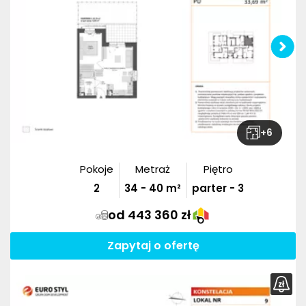
+
6
Pokoje
Metraż
Piętro
2
34
-
40
m²
parter - 3
od 443 360 zł
Zapytaj o ofertę