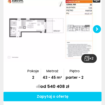
+
2
Pokoje
Metraż
Piętro
2
43
-
45
m²
parter - 2
od 540 408 zł
Zapytaj o ofertę