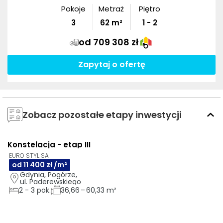
Pokoje
Metraż
Piętro
3
62
m²
1 - 2
od 709 308 zł
Zapytaj o ofertę
Zobacz pozostałe etapy inwestycji
Konstelacja - etap III
EURO STYL SA
od 11 400 zł /m²
Gdynia, Pogórze, 
ul. Paderewskiego
2
-
3
pok.
36,66 – 60,33 m²