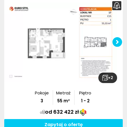
+
2
Pokoje
Metraż
Piętro
3
55
m²
1 - 2
od 632 422 zł
Zapytaj o ofertę