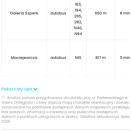
163,
194,
Charakter osiedla
Galeria Szperk
autobus
650 m
8 min
265,
Konstelacja wyróżnia się oryginalnymi elementami,
282,
takimi jak
aleje w kształcie gwiazdozbiorów,
N40,
subtelne
N94
podświetlenia LED, zegar słoneczny, marynistyczne
zabawki dla dzieci oraz ścianka wspinaczkowa z
motywami gwiazd.
Przemyślane przestrzenie
zachęcają do integracji między mieszkańcami.
Maciejewicza
autobus
N10
817 m
11 min
Ekologiczne rozwiązania
Projekt wspiera zrównoważony rozwój poprzez
zastosowanie
paneli fotowoltaicznych, ogrodów
134,
Pokaż cały opis
Obłuże
182,
deszczowych, zielonych dachów oraz
autobus
917 m
12 min
Analiza została przygotowana dla punktu przy ul. Paderewskiego w
Maciejewicza
197,
przepuszczalnych ścieżek żwirowych.
Dodatkowo
Gdyni. Odległości i czasy dojścia mają charakter orientacyjny i zostały
770
oszacowane na podstawie dostępnych danych mapowych, przebiegu
przewidziano
przestrzenie na rowery,
stojaki
tras pieszych, informacji o inwestycji oraz publicznie dostępnych
rowerowe oraz stacje ładowania pojazdów
danych o punktach usługowych w okolicy. Ostatnia aktualizacja: lipiec
2026
elektrycznych,
wspierając tym samym ekomobilność.
Ocena Tabelaofert:
Lokalizacja zapewnia przydatny