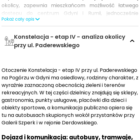
okolicy, zapewnia mieszkańcom możliwość łatwego
dostępu do centrum Gdyni i Rumii, jednocześnie
Pokaż cały opis
pozwalając odpocząć od miejskiego zgiełku. To idealne
miejsce do życia.
Konstelacja - etap IV - analiza okolicy
W nowym etapie osiedla powstanie łącznie ponad 100
przy ul. Paderewskiego
mieszkań w trzech budynkach.
Otoczenie i infrastruktura
Otoczenie Konstelacja - etap IV przy ul. Paderewskiego
Osiedle graniczy z kompleksami Beauforta i Beauforta
na Pogórzu w Gdyni ma osiedlowy, rodzinny charakter, z
2, współtworząc nową, prężnie rozwijającą się dzielnicę.
wyraźnie zaznaczoną obecnością zieleni i terenów
W najbliższej okolicy znajdują się kluczowe obiekty, takie
rekreacyjnych. W tej części dzielnicy znajdują się sklepy,
jak
szkoły, sklepy, centrum handlowe, liczne punkty
gastronomia, punkty usługowe, placówki dla dzieci i
usługowe oraz dogodny dostęp do Obwodnicy
obiekty sportowe, a komunikacja publiczna opiera się
Trójmiasta.
Do 2027 roku przewidziane jest także
tu na autobusach skupionych wokół przystanków przy
otwarcie
Galerii Szperk i w rejonie Derdowskiego.
stacji Szybkiej Kolei Miejskiej.
Dojazd i komunikacja: autobusy, tramwaje,
Komunikacja