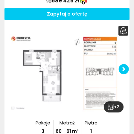
689 425 zł
Zapytaj o ofertę
+
2
Pokoje
Metraż
Piętro
3
60
-
61
m²
1