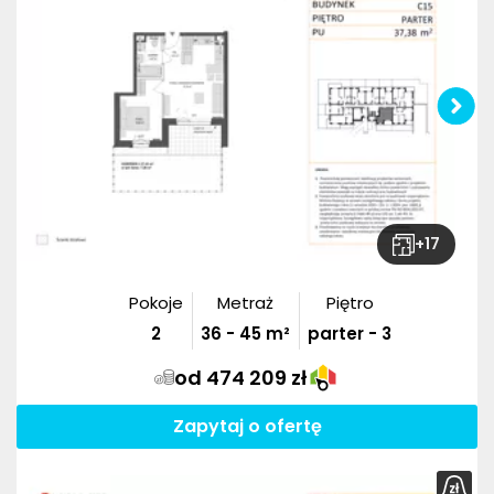
+
17
Pokoje
Metraż
Piętro
2
36
-
45
m²
parter - 3
od 474 209 zł
Zapytaj o ofertę