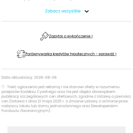
Zobacz wszystkie
Usługi na co dzień: zakupy, zdrowie i
gastronomia - w promieniu 1 km
W najbliższym otoczeniu inwestycji dostęp do
Zapytaj o wykończenie >
codziennych usług jest praktyczny i opiera się głównie
na punktach zlokalizowanych przy Galerii Szperk oraz
Porównywarka kredytów hipotecznych - sprawdź >
w jej sąsiedztwie.
Czas
Typ usługi
Nazwa
Odległość
Data aktualizacji:
2026-08-06
pieszo
Treść ogłoszenia jest reklamą i nie stanowi oferty w rozumieniu
Sklepy,
Żabka
293 m
4 min
przepisów Kodeksu Cywilnego oraz nie jest objęta obowiązkiem
publikacji szczegółowych cen ofertowych, zgodnie z Ustawą o jawności
supermarkety,
cen (Ustawa z dnia 21 maja 2025 r. o zmianie ustawy o ochronie praw
dyskonty
Intermarché
485 m
7 min
nabywcy lokalu lub domu jednorodzinnego oraz Deweloperskim
Funduszu Gwarancyjnym).
Apteki
Multiapteka
702 m
11 min
Paczkomat InPost
363 m
5 min