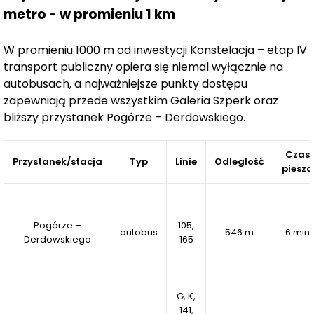
metro - w promieniu 1 km
Pieszo: przystanek autobusowy – 1 min, Galeria Szperk –
3 min, Gminna Strefa Rekreacji – 4 min.
W promieniu 1000 m od inwestycji Konstelacja – etap IV
Rowerem: Centrum Sportowe Kosakowo – 5 min, Szkoła
transport publiczny opiera się niemal wyłącznie na
Podstawowa w Pogórzu – 5 min,
autobusach, a najważniejsze punkty dostępu
zapewniają przede wszystkim Galeria Szperk oraz
plaże w Babich Dołach i Mechelinkach – 15 min, Plaża w
bliższy przystanek Pogórze – Derdowskiego.
Rewie – 20 min.
Samochodem: przychodnia zdrowia – 5 min, Estakada
Czas
Przystanek/stacja
Typ
Linie
Odległość
pieszo
Kwiatkowskiego – 5 min, plaże w Babich Dołach,
Mechelinkach i Rewie – 10 min, centrum Gdyni – 12 min.
Walory przyrodnicze
Pogórze –
105,
autobus
546 m
6 min
Derdowskiego
165
Wyjątkowe położenie inwestycji Konstelacja sprzyja
korzystaniu z naturalnych uroków okolicy, takich jak
brzozowy lasek w sąsiedztwie
oraz bliskość
turystycznych miejscowości, takich jak
Rewa i
G, K,
Mechelinki.
141,