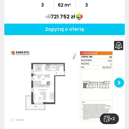
3
62
m²
3
721 752 zł
Zapytaj o ofertę
+
2