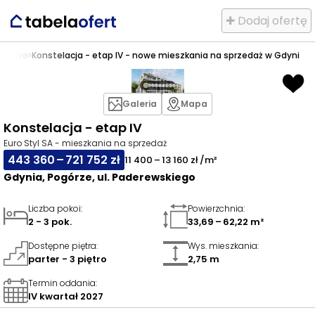
✚ Dodaj ofertę
ogórze
>
Konstelacja - etap IV - nowe mieszkania na sprzedaż w Gdyni
Galeria
Mapa
Konstelacja - etap IV
Euro Styl SA - mieszkania na sprzedaż
443 360 – 721 752 zł
11 400 – 13 160 zł /m²
Gdynia, Pogórze, ul. Paderewskiego
Liczba pokoi
:
Powierzchnia
:
2 - 3 pok.
33,69 – 62,22 m²
Dostępne piętra
:
Wys. mieszkania
:
parter - 3 piętro
2,75 m
Termin oddania
:
IV kwartał 2027