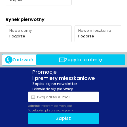
21-23
Ocena Tabelaofert:
To lokalizacja z wygodnym
Rynek pierwotny
dostępem do codziennej zieleni i rekreacji, szczególnie
dobra dla rodzin, choć w najbliższym otoczeniu
Nowe domy
Nowe mieszkania
dominuje zieleń osiedlowo-rekreacyjna bardziej niż
Pogórze
Pogórze
klasyczny park.
Zadzwoń
Zapytaj o ofertę
Promocje
i premiery mieszkaniowe
Zapisz się na newsletter
i dowiedz się pierwszy
Twój adres e-mail
Administratorem danych jest
Tabelaofert.pl sp. z o.o.
więcej »
Zapisz