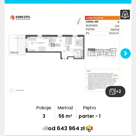
+
2
Pokoje
Metraż
Piętro
3
56
m²
parter - 1
od 643 964 zł