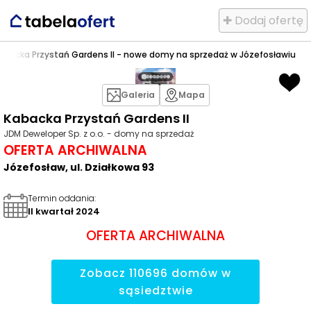
✚ Dodaj ofertę
abacka Przystań Gardens II - nowe domy na sprzedaż w Józefosławiu
Galeria
Mapa
Kabacka Przystań Gardens II
JDM Deweloper Sp. z o.o. - domy na sprzedaż
OFERTA ARCHIWALNA
Józefosław, ul. Działkowa 93
Termin oddania
:
II kwartał 2024
OFERTA ARCHIWALNA
Zobacz
110696
domów
w
sąsiedztwie