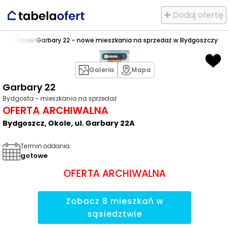
✚ Dodaj ofertę
szcz
>
Okole
>
Garbary 22 - nowe mieszkania na sprzedaż w Bydgoszczy
Galeria
Mapa
Garbary 22
Bydgosta - mieszkania na sprzedaż
OFERTA ARCHIWALNA
Bydgoszcz, Okole, ul. Garbary 22A
Termin oddania
:
gotowe
OFERTA ARCHIWALNA
Zobacz
8
mieszkań
w
sąsiedztwie