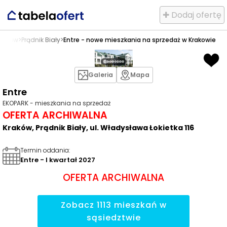
✚ Dodaj ofertę
raków
>
Prądnik Biały
>
Entre - nowe mieszkania na sprzedaż w Krakowie
Galeria
Mapa
Entre
EKOPARK - mieszkania na sprzedaż
OFERTA ARCHIWALNA
Kraków, Prądnik Biały, ul. Władysława Łokietka 116
Termin oddania
:
Entre - I kwartał 2027
OFERTA ARCHIWALNA
Zobacz
1113
mieszkań
w
sąsiedztwie