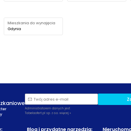
Mieszkania do wynajęcia
Gdynia
Z
Twój adres e-mail
szkaniowe
tter
Administratorem danych jest
Tabelaofert.pl sp. z o.o.
więcej »
zy
w
:
Blog i przydatne narzędzia
:
Nieruchomo