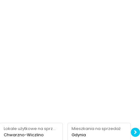
Lokale użytkowe na sprzedaż
Mieszkania na sprzedaż
Chwarzno-Wiczlino
Gdynia