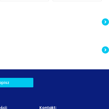
apisz
ści
:
Kontakt: