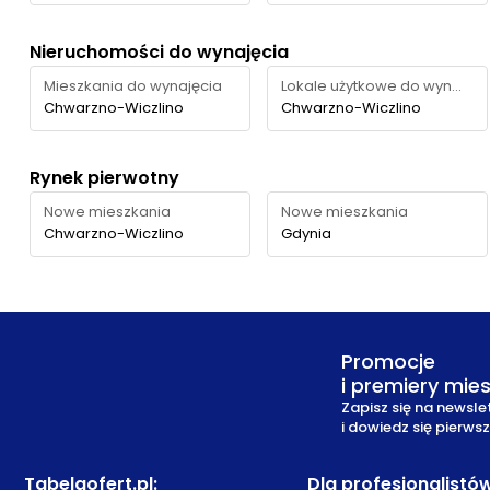
Nieruchomości do wynajęcia
Mieszkania do wynajęcia
Lokale użytkowe do wynajęcia
Chwarzno-Wiczlino
Chwarzno-Wiczlino
Rynek pierwotny
Nowe mieszkania
Nowe mieszkania
Chwarzno-Wiczlino
Gdynia
Promocje
i premiery mie
Zapisz się na newsle
i dowiedz się pierws
Tabelaofert.pl
:
Dla profesjonalistó