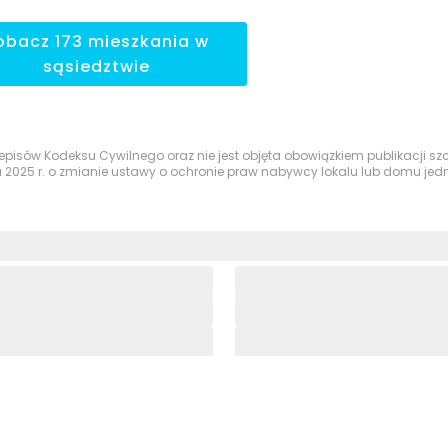
obacz
173
mieszkania
w
sąsiedztwie
przepisów Kodeksu Cywilnego oraz nie jest objęta obowiązkiem publikacji 
a 2025 r. o zmianie ustawy o ochronie praw nabywcy lokalu lub domu je