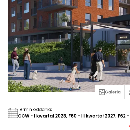
Galeria
Termin oddania
:
CCW - I kwartał 2028, F60 - III kwartał 2027, F62 -