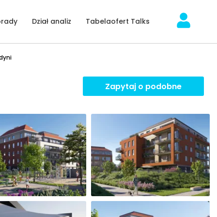
orady
Dział analiz
Tabelaofert Talks
dyni
Zapytaj o podobne