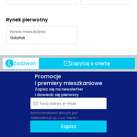
Ocena Tabelaofert:
Atutem inwestycji jest połączenie
własnej zieleni na osiedlu z kilkoma różnorodnymi
Rynek pierwotny
trasami spacerowymi w centrum, choć najpełniejszy
Nowe mieszkania
park na dłuższy wypoczynek znajduje się już nieco dalej.
Gdańsk
Zadzwoń
Zapytaj o ofertę
Promocje
i premiery mieszkaniowe
Zapisz się na newsletter
i dowiedz się pierwszy
Twój adres e-mail
Administratorem danych jest
Tabelaofert.pl sp. z o.o.
więcej »
Zapisz