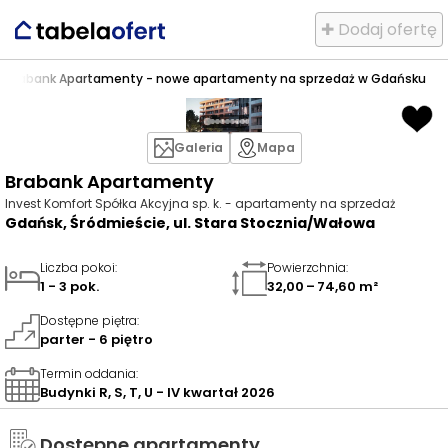
✚ Dodaj ofertę
e
>
Brabank Apartamenty - nowe apartamenty na sprzedaż w Gdańsku
Galeria
Mapa
Brabank Apartamenty
Invest Komfort Spółka Akcyjna sp. k. - apartamenty na sprzedaż
Gdańsk, Śródmieście, ul. Stara Stocznia/Wałowa
Liczba pokoi
:
Powierzchnia
:
1 - 3 pok.
32,00 – 74,60 m²
Dostępne piętra
:
parter - 6 piętro
Termin oddania
:
Budynki R, S, T, U - IV kwartał 2026
Dostępne apartamenty