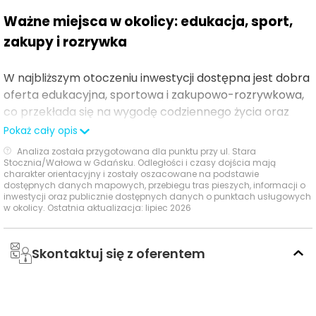
Ważne miejsca w okolicy: edukacja, sport,
zakupy i rozrywka
W najbliższym otoczeniu inwestycji dostępna jest dobra
oferta edukacyjna, sportowa i zakupowo-rozrywkowa,
co przekłada się na wygodę codziennego życia oraz
atrakcyjny miejski styl funkcjonowania.
Pokaż cały opis
Analiza została przygotowana dla punktu przy ul. Stara
Stocznia/Wałowa w Gdańsku. Odległości i czasy dojścia mają
Czas
Typ usługi
Nazwa usługi
Odległość
charakter orientacyjny i zostały oszacowane na podstawie
pieszo
s
dostępnych danych mapowych, przebiegu tras pieszych, informacji o
inwestycji oraz publicznie dostępnych danych o punktach usługowych
w okolicy. Ostatnia aktualizacja: lipiec 2026
Przedszkole Nr 32
819 m
10 min
Przedszkola
Pod Wesołą
841 m
10 min
Skontaktuj się z oferentem
Chmurką
Zespół Szkół
Łączności im.
549 m
7 min
Obrońców Poczty