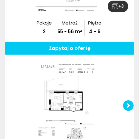
+
3
Pokoje
Metraż
Piętro
2
55
-
56
m²
4 - 6
Zapytaj o ofertę