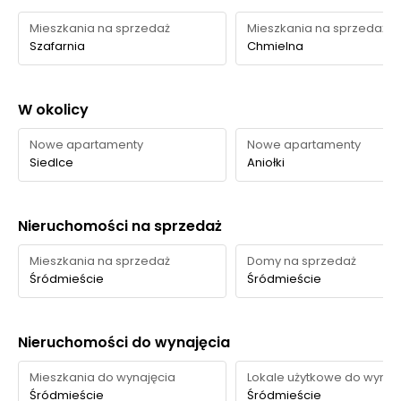
najatrakcyjniejsze to Ołowianka i Góra Gradowa.
Mieszkania na sprzedaż
Mieszkania na sprzedaż
Szafarnia
Chmielna
Czas
Typ usługi
Nazwa
Odległość
pieszo
W okolicy
Brabank Apartamenty
Zieleń na
– patio, taras z
Nowe apartamenty
Nowe apartamenty
—
—
osiedlu
roślinnością i deptak
Siedlce
Aniołki
spacerowy
Skwer przy Muzeum II
Skwer
120 m
2 min
Nieruchomości na sprzedaż
Wojny Światowej
Mieszkania na sprzedaż
Domy na sprzedaż
Teren
Ołowianka
650 m
9 min
Śródmieście
Śródmieście
spacerowy
Skwer i
Skwer Jana
ciąg
Heweliusza i ciąg nad
880 m
12 min
Nieruchomości do wynajęcia
spacerowy
Kanałem Raduni
Mieszkania do wynajęcia
Lokale użytkowe do wynaj
Park
Góra Gradowa
1050 m
14 min
Śródmieście
Śródmieście