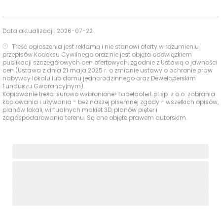
Czas
Typ usługi
Nazwa
Odległość
pieszo
Data aktualizacji:
2026-07-22
Treść ogłoszenia jest reklamą i nie stanowi oferty w rozumieniu
Sklepy,
Mix Markt
0 m
—
przepisów Kodeksu Cywilnego oraz nie jest objęta obowiązkiem
supermarkety,
publikacji szczegółowych cen ofertowych, zgodnie z Ustawą o jawności
dyskonty
Stokrotka Express
61 m
1 min
cen (Ustawa z dnia 21 maja 2025 r. o zmianie ustawy o ochronie praw
nabywcy lokalu lub domu jednorodzinnego oraz Deweloperskim
Funduszu Gwarancyjnym).
Dbam o Zdrowie,
868 m
13 min
Kopiowanie treści surowo wzbronione! Tabelaofert.pl sp. z o.o. zabrania
Wałowa 27
kopiowania i używania - bez naszej pisemnej zgody - wszelkich opisów,
Apteki
planów lokali, wirtualnych makiet 3D, planów pięter i
Gemini
999 m
15 min
zagospodarowania terenu. Są one objęte prawem autorskim.
Punkt w Żabce,
Stara Stocznia 2
450 m
7 min
lok. 8
Poczta i
paczkomaty
Paczkomat InPost
GDA16H,
628 m
9 min
Tartaczna 3
Brabank – strefa