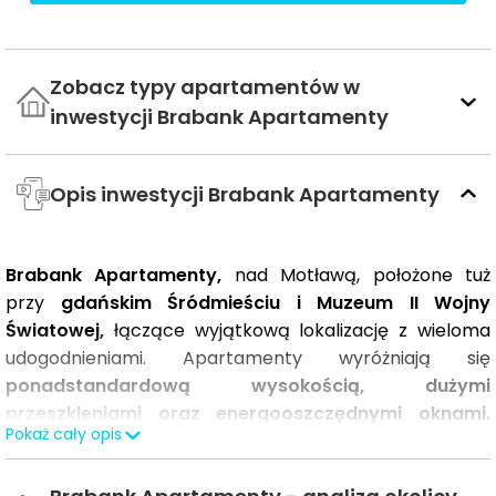
Zobacz typy apartamentów w
inwestycji Brabank Apartamenty
Opis inwestycji Brabank Apartamenty
Brabank Apartamenty,
nad Motławą, położone tuż
przy
gdańskim Śródmieściu i Muzeum II Wojny
Światowej,
łączące wyjątkową lokalizację z wieloma
udogodnieniami. Apartamenty wyróżniają się
ponadstandardową wysokością,
dużymi
przeszkleniami
oraz energooszczędnymi oknami.
Pokaż cały opis
Wybrane mieszkania wykończone w standardzie Move-
in wyposażone będą również w
system Smart Home.