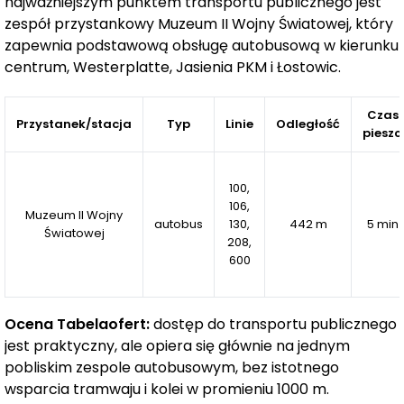
udogodnień i stabilną wartość na przyszłość.
najważniejszym punktem transportu publicznego jest
zespół przystankowy Muzeum II Wojny Światowej, który
zapewnia podstawową obsługę autobusową w kierunku
centrum, Westerplatte, Jasienia PKM i Łostowic.
Czas
Przystanek/stacja
Typ
Linie
Odległość
pieszo
100,
106,
Muzeum II Wojny
autobus
130,
442 m
5 min
Światowej
208,
600
Ocena Tabelaofert:
dostęp do transportu publicznego
jest praktyczny, ale opiera się głównie na jednym
pobliskim zespole autobusowym, bez istotnego
wsparcia tramwaju i kolei w promieniu 1000 m.