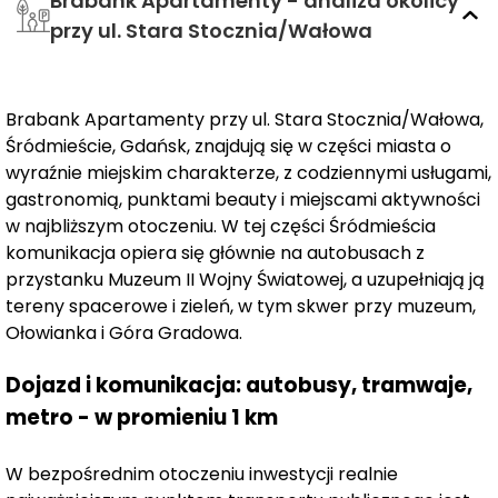
Brabank Apartamenty - analiza okolicy
W cenie apartamentu znajduje się
miejsce w hali
przy ul. Stara Stocznia/Wałowa
garażowej
oraz komórka lokatorska,
a dodatkowym
udogodnieniem jest
elastyczny harmonogram
płatności.
Wybrane mieszkania mają
prywatne
Brabank Apartamenty przy ul. Stara Stocznia/Wałowa,
ogródki,
a wewnątrz osiedla powstaje
zielone,
Śródmieście, Gdańsk, znajdują się w części miasta o
kameralne patio
dostępne dla mieszkańców.
wyraźnie miejskim charakterze, z codziennymi usługami,
gastronomią, punktami beauty i miejscami aktywności
Do dyspozycji mieszkańców będą bogate
części
w najbliższym otoczeniu. W tej części Śródmieścia
wspólne o powierzchni ponad 270 m²,
obejmujące
komunikacja opiera się głównie na autobusach z
prywatną strefę fitness, sauny parową i suchą,
przystanku Muzeum II Wojny Światowej, a uzupełniają ją
strefę relaksu, salę klubową
tereny spacerowe i zieleń, w tym skwer przy muzeum,
oraz przestrzeń do co-
Ołowianka i Góra Gradowa.
workingu i gabinet.
Dodatkowo,
eleganckie lobby z
recepcją
oraz
lokale usługowe w parterach
podnoszą
Dojazd i komunikacja: autobusy, tramwaje,
wygodę codziennego życia.
metro - w promieniu 1 km
Bliskość gastronomii, kultury i rozwijającego się Młodego
Miasta sprawia, że
Brabank
oferuje pełnię miejskich
W bezpośrednim otoczeniu inwestycji realnie