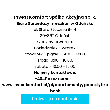
Polskiej
Szkoły
średnie
I Liceum
Invest Komfort Spółka Akcyjna sp. k.
Ogólnokształcące
1348 m
17 min
im. Mikołaja
Biuro Sprzedaży mieszkań w Gdańsku
Kopernika
ul. Stara Stocznia 8-14
80-862
Gdańsk
Wyższa Szkoła
Godziny otwarcia:
Społeczno-
1145 m
15 min
Ekonomiczna w
Poniedziałek - wtorek,
Uczelnie
Gdańsku
czwartek - piątek - 9:00 - 17:00,
wyższe
środa 10:00 - 18:00,
Akademia Sztuk
1281 m
16 min
sobota - 10:00 - 15:00
Pięknych
Numery kontaktowe:
Joga Studio nad
+48
...
Pokaż numer
399 m
5 min
Baseny i
Motławą
www.investkomfort.pl/pl/apartamenty/gdansk/bra
Obiekty
bank
sportowe
Gdański Klub
965 m
12 min
Kyokushin Karate
Umów się na spotkanie
Galeria Handlowa
1232 m
15 min