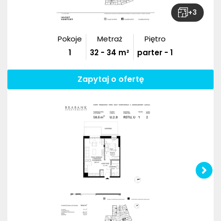
+
3
Pokoje
Metraż
Piętro
1
32
-
34
m²
parter - 1
Zapytaj o ofertę