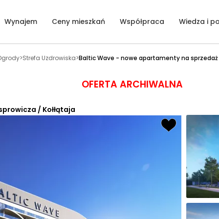
Wynajem
Ceny mieszkań
Współpraca
Wiedza i p
 Ogrody
>
Strefa Uzdrowiska
>
Baltic Wave - nowe apartamenty na sprzedaż
OFERTA ARCHIWALNA
sprowicza / Kołłątaja