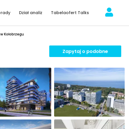
orady
Dział analiz
Tabelaofert Talks
 w Kołobrzegu
Zapytaj o podobne