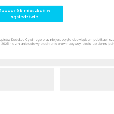
Zobacz
85
mieszkań
w
sąsiedztwie
przepisów Kodeksu Cywilnego oraz nie jest objęta obowiązkiem publikacji 
a 2025 r. o zmianie ustawy o ochronie praw nabywcy lokalu lub domu je