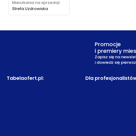
Mieszkania na sprzedaż
Strefa Uzdrowiska
Promocje
i premiery mie
Zapisz się na newsle
i dowiedz się pierws
Tabelaofert.pl
:
Dla profesjonalistó