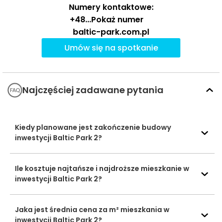
Numery kontaktowe:
Ocena Tabelaofert:
Lokalizacja najlepiej wypada pod
kątem rekreacji i codziennych aktywności, natomiast
+48
...
Pokaż numer
oferta edukacyjna i większe zaplecze usługowe są
baltic-park.com.pl
bardziej ograniczone.
Umów się na spotkanie
Usługi na co dzień: zakupy, zdrowie i
gastronomia - w promieniu 1 km
Najczęściej zadawane pytania
W najbliższym otoczeniu inwestycji dostęp do
podstawowych usług codziennych jest wygodny, a
Kiedy planowane jest zakończenie budowy
większość najważniejszych punktów znajduje się w
inwestycji Baltic Park 2?
zasięgu krótkiego spaceru.
Ile kosztuje najtańsze i najdroższe mieszkanie w
Czas
Typ usługi
Nazwa
Odległość
pieszo
inwestycji Baltic Park 2?
Sklepy,
Żabka
116 m
2 min
supermarkety,
Jaka jest średnia cena za m² mieszkania w
dyskonty
Groszek
131 m
2 min
inwestycji Baltic Park 2?