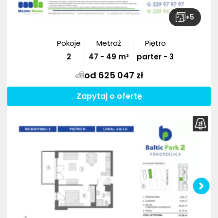
+
5
Pokoje
Metraż
Piętro
2
47
-
49
m²
parter - 3
od 625 047 zł
Zapytaj o ofertę