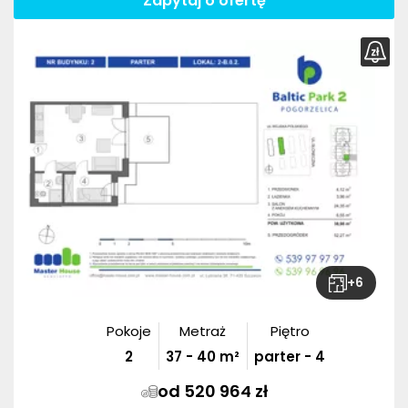
Zapytaj o ofertę
+
6
Pokoje
Metraż
Piętro
2
37
-
40
m²
parter - 4
od 520 964 zł