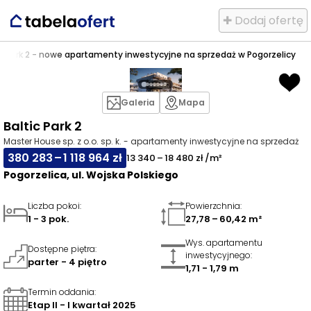
✚ Dodaj ofertę
ic Park 2 - nowe apartamenty inwestycyjne na sprzedaż w Pogorzelicy
Galeria
Mapa
Baltic Park 2
Master House sp. z o.o. sp. k. - apartamenty inwestycyjne na sprzedaż
380 283 – 1 118 964 zł
13 340 – 18 480 zł /m²
Pogorzelica, ul. Wojska Polskiego
Liczba pokoi
:
Powierzchnia
:
1 - 3 pok.
27,78 – 60,42 m²
Wys. apartamentu
Dostępne piętra
:
inwestycyjnego
:
parter - 4 piętro
1,71 - 1,79 m
Termin oddania
:
Etap II - I kwartał 2025