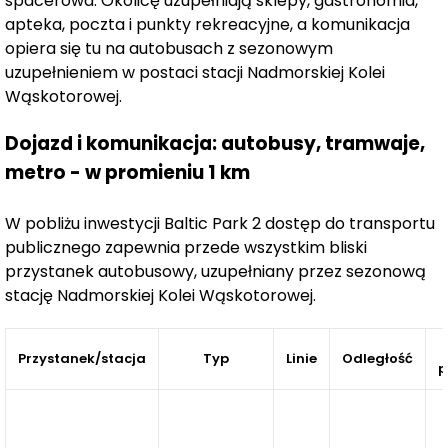
spacerowa. Okolicę uzupełniają sklepy, gastronomia,
gwarantuje jeszcze większą prywatność. Dla wygody
apteka, poczta i punkty rekreacyjne, a komunikacja
mieszkańców, budynki są wyposażone w
cichobieżne
opiera się tu na autobusach z sezonowym
windy
.
uzupełnieniem w postaci stacji Nadmorskiej Kolei
Wąskotorowej.
Kompleks Baltic Park 2 jest ogrodzony
i wyposażony
Dojazd i komunikacja: autobusy, tramwaje,
w bramy wjazdowe obsługiwane za pomocą pilota. Na
terenie osiedla znajdują się miejsca parkingowe,
metro - w promieniu 1 km
dostępne do zakupu wraz z apartamentem.
W pobliżu inwestycji Baltic Park 2 dostęp do transportu
publicznego zapewnia przede wszystkim bliski
Całość inwestycji Baltic Park 2 Pogorzelica cechuje się
przystanek autobusowy, uzupełniany przez sezonową
komfortowym układem dróg dojazdowych, ścieżek
stację Nadmorskiej Kolei Wąskotorowej.
pieszych i parkingów, a także estetycznymi elementami
małej architektury.
Przystanek/stacja
Typ
Linie
Odległość
p
Spokój i harmonię miejsca gwarantuje zarówno jego
lokalizacja -
w sercu sosnowego lasu
,