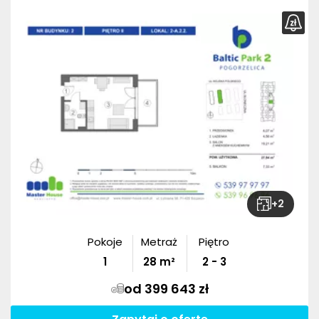
+
2
Pokoje
Metraż
Piętro
1
28
m²
2 - 3
od 399 643 zł