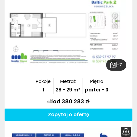
+
7
Pokoje
Metraż
Piętro
1
28
-
29
m²
parter - 3
od 380 283 zł
Zapytaj o ofertę