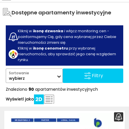
Dostępne apartamenty inwestycyjne
Kliknij w
ikonę dzwonka
i włącz monitoring cen -
poinformujemy Cię, gdy cena wybranej przez Ciebie
nieruchomości zmieni się.
Kliknij w
ikonę cenometru
przy wybranej
nieruchomości, aby sprawdzić jego cenę względem
rynku.
Sortowanie
Filtry
wybierz
Znaleziono
90
apartamentów inwestycyjnych
Wyświetl jako