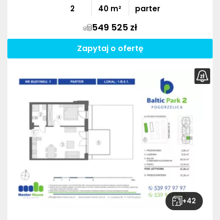
2
40
m²
parter
549 525 zł
Zapytaj o ofertę
+
42