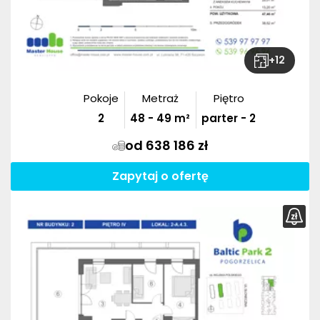
+
12
Pokoje
Metraż
Piętro
2
48
-
49
m²
parter - 2
od 638 186 zł
Zapytaj o ofertę