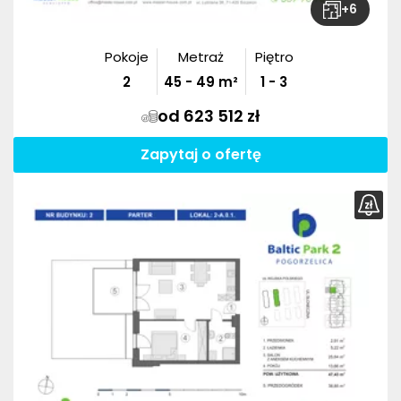
+
6
Pokoje
Metraż
Piętro
2
45
-
49
m²
1 - 3
od 623 512 zł
Zapytaj o ofertę