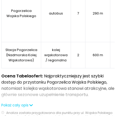
charakterystycznego dla Pogorzelicy, jak i przemyślana
zabudowa, która doskonale wpisuje się w otaczający
Pogorzelica
krajobraz.
autobus
7
290 m
Wojska Polskiego
Baltic Park 2 Pogorzelica to idealne miejsce na
całoroczny wypoczynek i relaks w sercu jednej z
najpiękniejszych nadbałtyckich miejscowości.
Stacja Pogorzelica
kolej
(Nadmorska Kolej
wąskotorowa
2
600 m
Wąskotorowa)
/ regionalna
Ocena Tabelaofert:
Najpraktyczniejszy jest szybki
dostęp do przystanku Pogorzelica Wojska Polskiego,
natomiast kolejka wąskotorowa stanowi atrakcyjne, ale
głównie sezonowe uzupełnienie transportu.
Pokaż cały opis
Ważne miejsca w okolicy: edukacja, sport,
Analiza została przygotowana dla punktu przy ul. Wojska Polskiego
zakupy i rozrywka