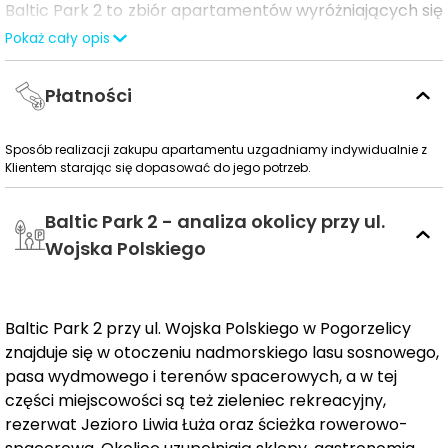
Baltic Park 2 to zbiór apartamentów wyróżniających się
swoją bliskością do Bałtyku.
W zaledwie 250 metrach
Pokaż cały opis
od kompleksu rozciąga się czysta, szeroka plaża
,
której walory były wielokrotnie doceniane przez
Płatności
międzynarodowe odznaczenie "błękitnej flagi". Tuż obok,
w zasięgu krótkiego spaceru, znajduje się sosnowy las, a
Sposób realizacji zakupu apartamentu uzgadniamy indywidualnie z
także malownicze jeziora Liwia Łuża i Konarzewo, co
Klientem starając się dopasować do jego potrzeb.
stanowi prawdziwy raj dla miłośników przyrody.
Baltic Park 2 - analiza okolicy przy ul.
Wojska Polskiego
Pierwszy etap realizacji inwestycji Baltic Park 2
Pogorzelica to 114 apartamentów o różnorodnej
strukturze i metrażu. Dzięki szerokiemu wyborowi lokali
każdy ma szansę znaleźć coś idealnego dla siebie.
Baltic Park 2 przy ul. Wojska Polskiego w Pogorzelicy
Wszystkie apartamenty wyposażone są w balkon lub
znajduje się w otoczeniu nadmorskiego lasu sosnowego,
taras o powierzchni do 18 m², a te na parterze oferują
pasa wydmowego i terenów spacerowych, a w tej
części miejscowości są też zieleniec rekreacyjny,
ogródki o wielkości nawet do 132 m². Ogródki parterowe
rezerwat Jezioro Liwia Łuża oraz ścieżka rowerowo-
są dodatkowo wyposażone we własne furtki, co