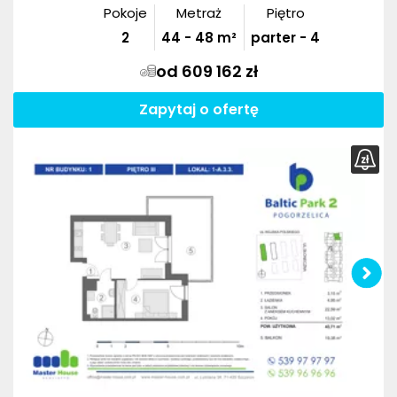
Pokoje
Metraż
Piętro
2
44
-
48
m²
parter - 4
od 609 162 zł
Zapytaj o ofertę