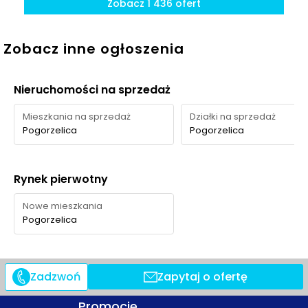
Rezerwat Jezioro
Zobacz 1 436 ofert
teren
600 m
10 min
Liwia Łuża
spacerowy
Zobacz inne ogłoszenia
Ścieżka rowerowo-
Teren
spacerowa
650 m
10 min
rekreacyjny
Niechorze –
Nieruchomości na sprzedaż
Pogorzelica
Mieszkania na sprzedaż
Działki na sprzedaż
Ocena Tabelaofert:
To lokalizacja szczególnie
Pogorzelica
Pogorzelica
atrakcyjna dla osób ceniących codzienny kontakt z
naturą, spacery i rodzinny wypoczynek blisko osiedla.
Rynek pierwotny
Nowe mieszkania
Pogorzelica
Zadzwoń
Zapytaj o ofertę
Promocje