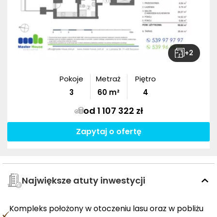
+
2
Pokoje
Metraż
Piętro
3
60
m²
4
od 1 107 322 zł
Zapytaj o ofertę
Największe atuty inwestycji
Kompleks położony w otoczeniu lasu oraz w pobliżu