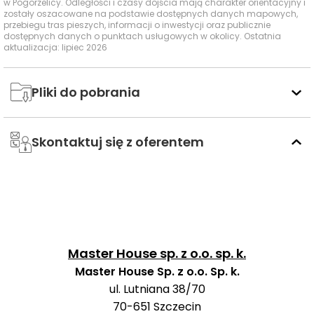
w Pogorzelicy. Odległości i czasy dojścia mają charakter orientacyjny i
zostały oszacowane na podstawie dostępnych danych mapowych,
przebiegu tras pieszych, informacji o inwestycji oraz publicznie
W najbliższej okolicy inwestycji dostępne są wybrane
dostępnych danych o punktach usługowych w okolicy. Ostatnia
usługi edukacyjne, sportowe, handlowe i rozrywkowe,
aktualizacja: lipiec 2026
które dobrze wspierają codzienne funkcjonowanie oraz
wypoczynek.
Pliki do pobrania
Nazwa
Czas
Cz
Typ usługi
Odległość
usługi
pieszo
samoc
Skontaktuj się z oferentem
Zespół
Przedszkola
Szkolno-
2586 m
32 min
4 
Przedszkolny
Park Linowy
760 m
9 min
3 
Revolta
Baseny i
Master House sp. z o.o. sp. k.
Obiekty
Kompleks
sportowe
Master House Sp. z o.o. Sp. k.
Sportowy w
2382 m
30 min
5 
ul. Lutniana 38/70
Niechorzu
70-651
Szczecin