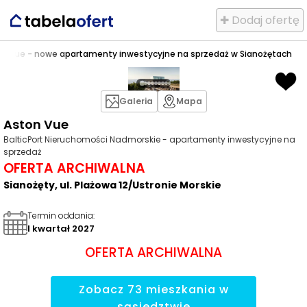
✚ Dodaj ofertę
on Vue - nowe apartamenty inwestycyjne na sprzedaż w Sianożętach
Galeria
Mapa
Aston Vue
BalticPort Nieruchomości Nadmorskie - apartamenty inwestycyjne na
sprzedaż
OFERTA ARCHIWALNA
Sianożęty, ul. Plażowa 12/Ustronie Morskie
Termin oddania
:
I kwartał 2027
OFERTA ARCHIWALNA
Zobacz
73
mieszkania
w
sąsiedztwie