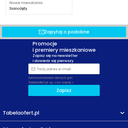
Nowe mieszkania
Sianożęty
Zapytaj o podobne
Promocje
i premiery mieszkaniowe
Zapisz się na newsletter
i dowiedz się pierwszy
Twój adres e-mail
Administratorem danych jest
Tabelaofert.pl sp. z o.o.
więcej »
Zapisz
Tabelaofert.pl