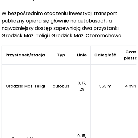
eksploatacyjne.
W bezpośrednim otoczeniu inwestycji transport
Apartamenty Rusałki
publiczny opiera się głównie na autobusach, a
łączą funkcjonalność, estetykę i
najważniejszy dostęp zapewniają dwa przystanki:
prestiżową lokalizację, stanowiąc propozycję dla osób
Grodzisk Maz. Teligi i Grodzisk Maz. Czeremchowa.
poszukujących komfortowego życia w centralnej części
miasta, w sąsiedztwie terenów zielonych i z pełnym
dostępem do miejskiej infrastruktury.
Czas
Przystanek/stacja
Typ
Linie
Odległość
pieszo
0, 17,
Grodzisk Maz. Teligi
autobus
353 m
4 min
29
0, 15,