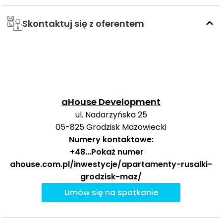
Skontaktuj się z oferentem
W najbliższym otoczeniu inwestycji na uwagę zasługują
przede wszystkim placówki edukacyjne, obiekty
sportowe oraz miejsca zakupów i rozrywki, które
dobrze wspierają codzienne potrzeby mieszkańców.
Czas
Typ usługi
Nazwa usługi
Odległość
pieszo
s
aHouse Development
ul. Nadarzyńska 25
Przedszkole nr 6 /
699 m
9 min
Żłobek nr 1
05-825
Grodzisk Mazowiecki
Przedszkola
Numery kontaktowe:
Tęczowy Domek
724 m
9 min
+48
...
Pokaż numer
ahouse.com.pl/inwestycje/apartamenty-rusalki-
Społeczne Liceum
Ogólnokształcące
grodzisk-maz/
2315 m
29 min
Szkoły
nr 5 STO
średnie
Umów się na spotkanie
Zespół Szkół nr 1
2500 m
31 min