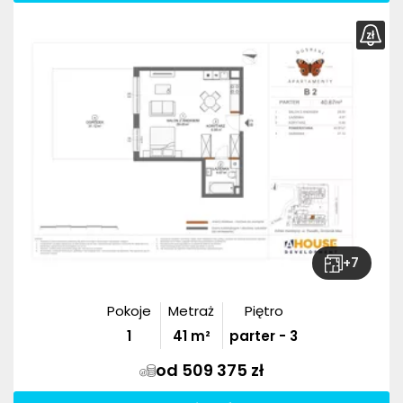
+
7
Pokoje
Metraż
Piętro
1
41
m²
parter - 3
od 509 375 zł