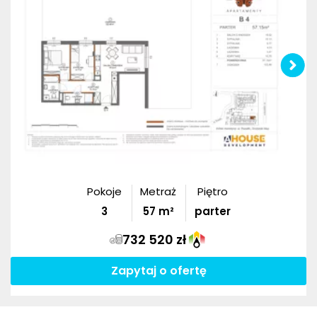
Pokoje
Metraż
Piętro
3
57
m²
parter
732 520 zł
Zapytaj o ofertę