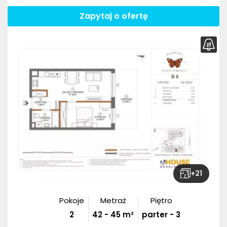
Zapytaj o ofertę
+
21
Pokoje
Metraż
Piętro
2
42
-
45
m²
parter - 3