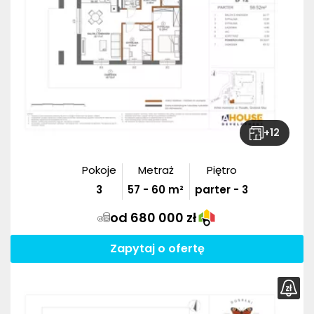
+
12
Pokoje
Metraż
Piętro
3
57
-
60
m²
parter - 3
od 680 000 zł
Zapytaj o ofertę