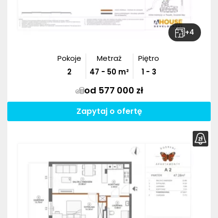
+
4
Pokoje
Metraż
Piętro
2
47
-
50
m²
1 - 3
od 577 000 zł
Zapytaj o ofertę