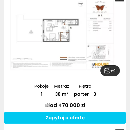
+
4
Pokoje
Metraż
Piętro
1
38
m²
parter - 3
od 470 000 zł
Zapytaj o ofertę