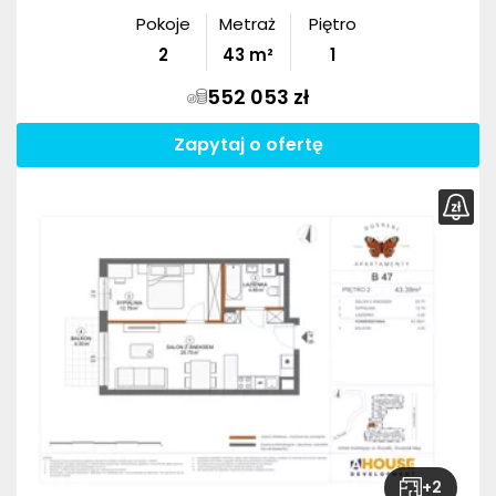
Pokoje
Metraż
Piętro
2
43
m²
1
552 053 zł
Zapytaj o ofertę
+
2