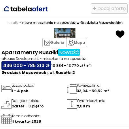
✚ Dodaj ofertę
ty Rusałki - nowe mieszkania na sprzedaż w Grodzisku Mazowieckim
Galeria
Mapa
Apartamenty Rusałki
aHouse Development - mieszkania na sprzedaż
436 000 – 785 313 zł
10 884 – 13 770 zł /m²
Grodzisk Mazowiecki, ul. Rusałki 2
Liczba pokoi
:
Powierzchnia
:
1 - 4 pok.
33,94 – 59,52 m²
Dostępne piętra
:
Wys. mieszkania
:
parter - 3 piętro
2,80 m
Termin oddania
:
II kwartał 2028