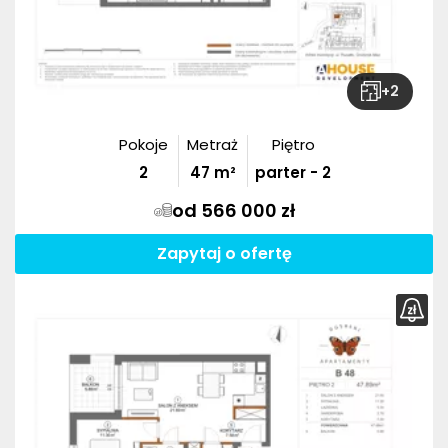
+
2
Pokoje
Metraż
Piętro
2
47
m²
parter - 2
od 566 000 zł
Zapytaj o ofertę