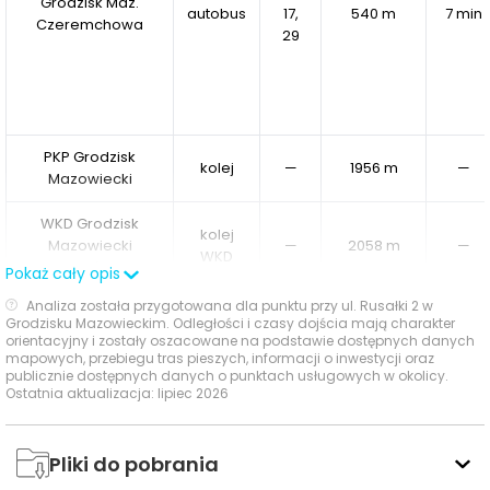
Grodzisk Maz.
autobus
17,
540 m
7 min
Czeremchowa
29
PKP Grodzisk
kolej
—
1956 m
—
Mazowiecki
WKD Grodzisk
kolej
Mazowiecki
—
2058 m
—
WKD
Radońska
Pokaż cały opis
Analiza została przygotowana dla punktu przy ul. Rusałki 2 w
Ocena Tabelaofert:
Codzienny dojazd jest praktyczny
Grodzisku Mazowieckim. Odległości i czasy dojścia mają charakter
orientacyjny i zostały oszacowane na podstawie dostępnych danych
dzięki pobliskim przystankom autobusowym, ale brak
mapowych, przebiegu tras pieszych, informacji o inwestycji oraz
stacji kolejowej w promieniu 1000 m wyraźnie ogranicza
publicznie dostępnych danych o punktach usługowych w okolicy.
Ostatnia aktualizacja: lipiec 2026
atrakcyjność komunikacyjną lokalizacji.
Ważne miejsca w okolicy: edukacja, sport,
Pliki do pobrania
zakupy i rozrywka