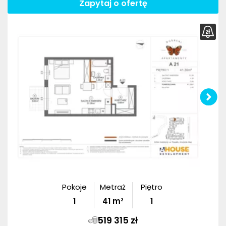
Zapytaj o ofertę
Pokoje
Metraż
Piętro
1
41
m²
1
519 315 zł