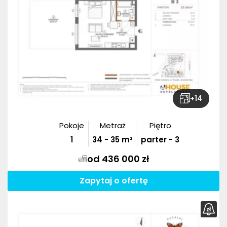
+
14
Pokoje
Metraż
Piętro
1
34
-
35
m²
parter - 3
od 436 000 zł
Zapytaj o ofertę