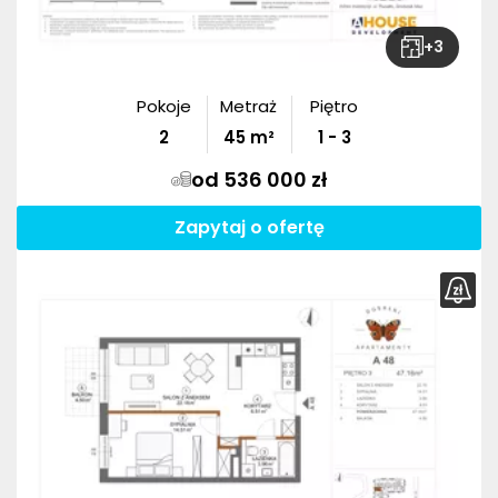
+
3
Pokoje
Metraż
Piętro
2
45
m²
1 - 3
od 536 000 zł
Zapytaj o ofertę