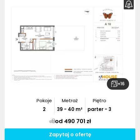
+
16
Pokoje
Metraż
Piętro
2
39
-
40
m²
parter - 3
od 490 701 zł
Zapytaj o ofertę