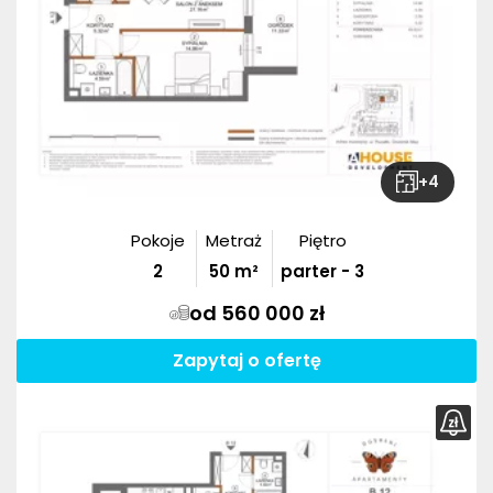
+
4
Pokoje
Metraż
Piętro
2
50
m²
parter - 3
od 560 000 zł
Zapytaj o ofertę