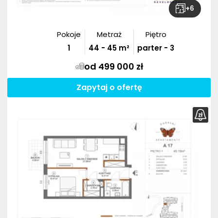
+
6
Pokoje
Metraż
Piętro
1
44
-
45
m²
parter - 3
od 499 000 zł
Zapytaj o ofertę