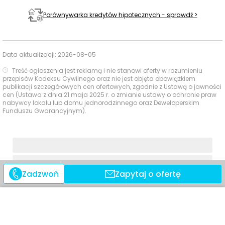
Porównywarka kredytów hipotecznych - sprawdź >
W najbliższym otoczeniu inwestycji dostępna jest
szeroka oferta usług codziennych, a większość
najpraktyczniejszych punktów znajduje się w zasięgu
krótkiego spaceru.
Data aktualizacji:
2026-08-05
Treść ogłoszenia jest reklamą i nie stanowi oferty w rozumieniu
przepisów Kodeksu Cywilnego oraz nie jest objęta obowiązkiem
Czas
Typ usługi
Nazwa
Odległość
publikacji szczegółowych cen ofertowych, zgodnie z Ustawą o jawności
pieszo
cen (Ustawa z dnia 21 maja 2025 r. o zmianie ustawy o ochronie praw
nabywcy lokalu lub domu jednorodzinnego oraz Deweloperskim
Funduszu Gwarancyjnym).
Sklepy,
Żabka
411 m
6 min
supermarkety,
dyskonty
Martusia
556 m
8 min
Apteka
860 m
13 min
Cosmedica
Apteki
Zadzwoń
Zapytaj o ofertę
Apteka Centralna
920 m
14 min
Paczkomat InPost
467 m
7 min
GRM02N
Poczta i