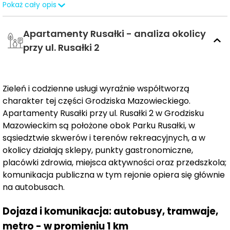
Pokaż cały opis
60 m².
Zróżnicowane metraże i przemyślane układy
wnętrz sprawiają, że oferta odpowiada potrzebom
Apartamenty Rusałki - analiza okolicy
osób nabywających pierwsze mieszkanie, rodzin oraz
inwestorów szukających lokali pod wynajem.
przy ul. Rusałki 2
Mieszkania zaprojektowano tak, aby zapewnić komfort
i wysoki standard życia.
Wysokie sufity i duże
Zieleń i codzienne usługi wyraźnie współtworzą
przeszklenia
gwarantują doskonałe doświetlenie
charakter tej części Grodziska Mazowieckiego.
wnętrz oraz poczucie przestronności. W standardzie
Apartamenty Rusałki przy ul. Rusałki 2 w Grodzisku
przewidziano
instalację pod klimatyzację,
Mazowieckim są położone obok Parku Rusałki, w
wideodomofony, eleganckie portale drzwiowe oraz
sąsiedztwie skwerów i terenów rekreacyjnych, a w
ciche, nowoczesne windy.
okolicy działają sklepy, punkty gastronomiczne,
placówki zdrowia, miejsca aktywności oraz przedszkola;
Dla wygody mieszkańców przygotowano także:
komunikacja publiczna w tym rejonie opiera się głównie
garaż
na autobusach.
podziemny, komórki lokatorskie, rowerownię oraz
klub mieszkańca.
Dodatkowym atutem jest
Dojazd i komunikacja: autobusy, tramwaje,
ekologiczna instalacja fotowoltaiczna na dachu,
metro - w promieniu 1 km
która zasila części wspólne i pozwala ograniczyć koszty