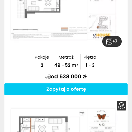
+
7
Pokoje
Metraż
Piętro
2
49
-
52
m²
1 - 3
od 538 000 zł
Zapytaj o ofertę