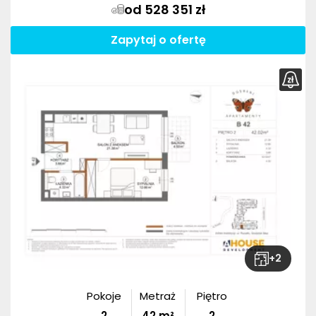
od 528 351 zł
Zapytaj o ofertę
+
2
Pokoje
Metraż
Piętro
2
42
m²
2