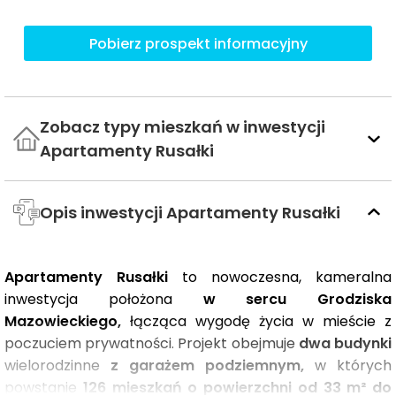
Pobierz prospekt informacyjny
Zobacz typy mieszkań w inwestycji
Apartamenty Rusałki
Opis inwestycji Apartamenty Rusałki
Apartamenty Rusałki
to nowoczesna, kameralna
inwestycja położona
w sercu Grodziska
Mazowieckiego,
łącząca wygodę życia w mieście z
poczuciem prywatności. Projekt obejmuje
dwa budynki
wielorodzinne
z garażem podziemnym,
w których
powstanie
126 mieszkań o powierzchni od 33 m² do