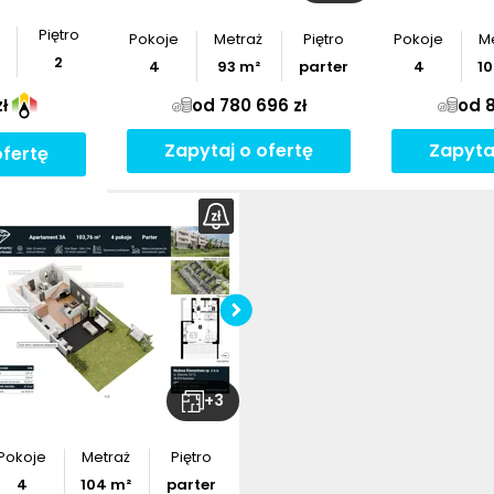
Piętro
Pokoje
Metraż
Piętro
Pokoje
M
2
4
93
m²
parter
4
1
ł
od 780 696 zł
od 8
Zapytaj o ofertę
Zapyta
ofertę
+
3
Pokoje
Metraż
Piętro
4
104
m²
parter