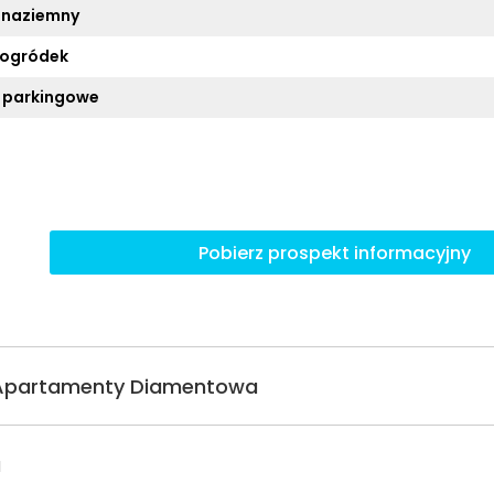
 naziemny
 ogródek
 parkingowe
Pobierz prospekt informacyjny
 Apartamenty Diamentowa
a