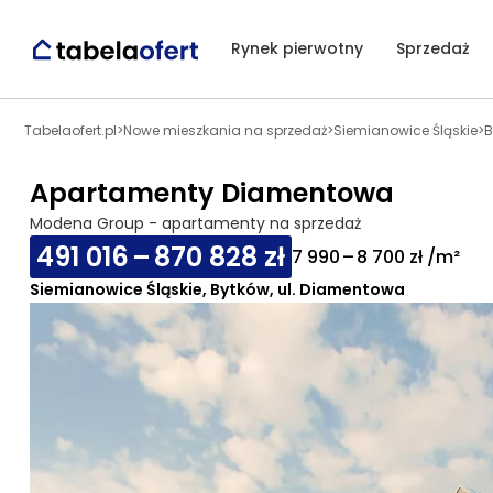
Rynek pierwotny
Sprzedaż
Tabelaofert.pl
>
Nowe mieszkania na sprzedaż
>
Siemianowice Śląskie
>
B
Apartamenty Diamentowa
Modena Group - apartamenty na sprzedaż
491 016 – 870 828 zł
7 990 – 8 700 zł /m²
Siemianowice Śląskie, Bytków, ul. Diamentowa