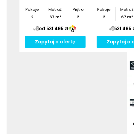
Pokoje
Metraż
Piętro
Pokoje
Metraż
2
67
m²
2
2
67
m²
od 531 495 zł
531 495 z
Zapytaj o ofertę
Zapytaj o 