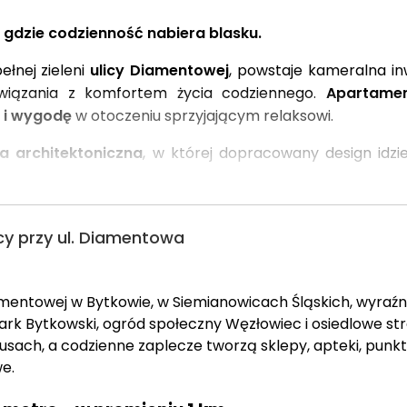
gdzie codzienność nabiera blasku.
pełnej zieleni
ulicy Diamentowej
, powstaje kameralna in
związania z komfortem życia codziennego.
Apartame
 i wygodę
w otoczeniu sprzyjającym relaksowi.
a architektoniczna
, w której dopracowany design idz
ynków
, stonowana kolorystyka elewacji i starannie z
 jak w domu.
 od
54 do 103,6 m²
odpowiadają na potrzeby zarówno
si
y przy ul. Diamentowa
 które zapewniają doskonałe doświetlenie, oraz
ogr
ntowej w Bytkowie, w Siemianowicach Śląskich, wyraźni
lne miejsce na chwilę odpoczynku na świeżym powietr
 Park Bytkowski, ogród społeczny Węzłowiec i osiedlowe st
ętrze pozwalają cieszyć się słońcem i spokojem okolic
obusach, a codzienne zaplecze tworzą sklepy, apteki, pun
e.
ie
2 kilometry od Parku Śląskiego
, w sąsiedztwie ter