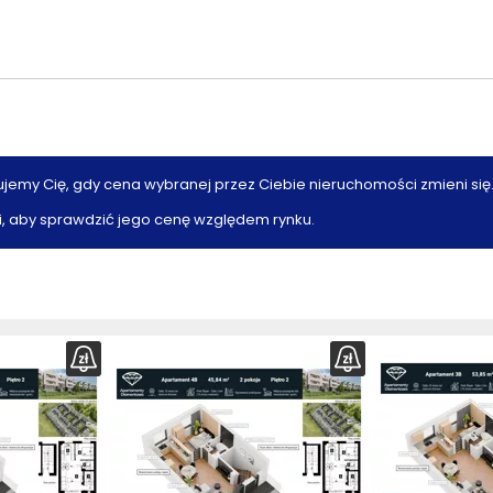
ujemy Cię, gdy cena wybranej przez Ciebie nieruchomości zmieni się
, aby sprawdzić jego cenę względem rynku.
z
rzut