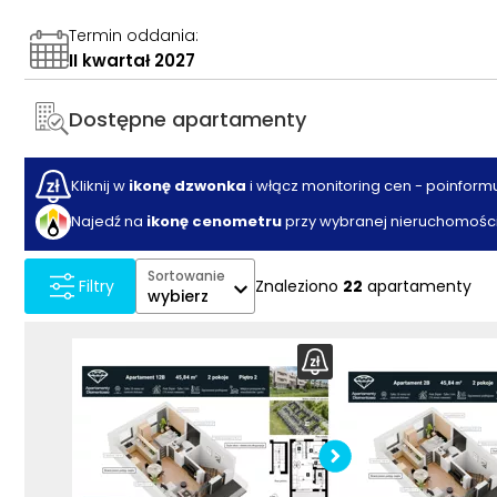
Termin oddania
:
II kwartał 2027
Dostępne apartamenty
Kliknij w
ikonę dzwonka
i włącz monitoring cen - poinform
Najedź na
ikonę cenometru
przy wybranej nieruchomości
Sortowanie
Znaleziono
22
apartamenty
Filtry
wybierz
Pobier