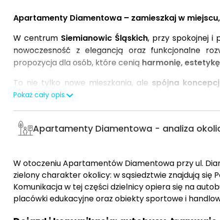
Apartamenty Diamentowa – zamieszkaj w miejscu, 
W centrum
Siemianowic Śląskich
, przy spokojnej i 
nowoczesność z elegancją oraz funkcjonalne ro
propozycja dla osób, które cenią
harmonię, estetykę
To nie tylko nowe mieszkania, ale
spójna koncepcj
standardem wykonania.
Nowoczesna bryła bud
Pokaż cały opis
wspólne tworzą przestrzeń, w której łatwo poczuć się
Przemyślane układy apartamentów
o powierzchni
Apartamenty Diamentowa - analiza okolic
Każde mieszkanie wyróżniają
duże przeszklenia
,
gwarantujące komfort cieplny przez cały rok.
W otoczeniu Apartamentów Diamentowa przy ul. Diame
Na parterze znajdują się
ogródki z tarasami
– idea
zielony charakter okolicy: w sąsiedztwie znajdują się
zabawę z dzieckiem. Z kolei
szerokie balkony
na pi
Komunikacja w tej części dzielnicy opiera się na aut
przedłużenie przestrzeni mieszkalnej.
placówki edukacyjne oraz obiekty sportowe i handlow
Lokalizacja inwestycji to jej ogromny atut. Zaledw