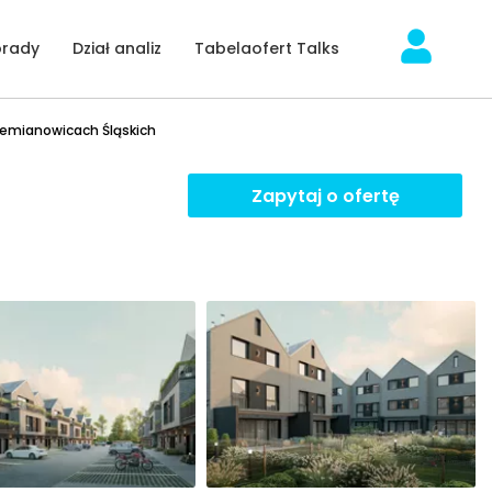
orady
Dział analiz
Tabelaofert Talks
emianowicach Śląskich
Zapytaj o ofertę