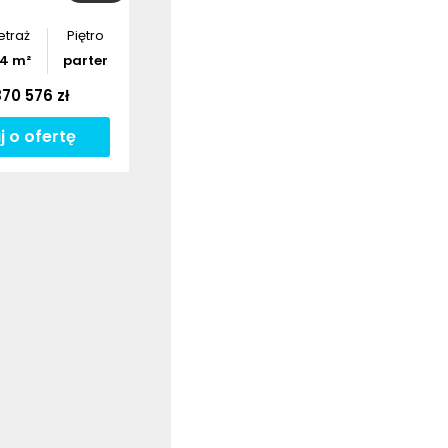
etraż
Piętro
04
m²
parter
70 576 zł
j o ofertę