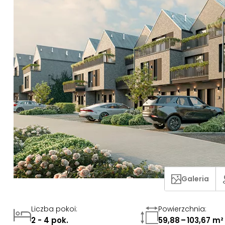
Galeria
Liczba pokoi
:
Powierzchnia
:
2 - 4 pok.
59,88 – 103,67 m²