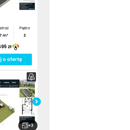
etraż
Piętro
7
m²
2
495 zł
j o ofertę
+
3