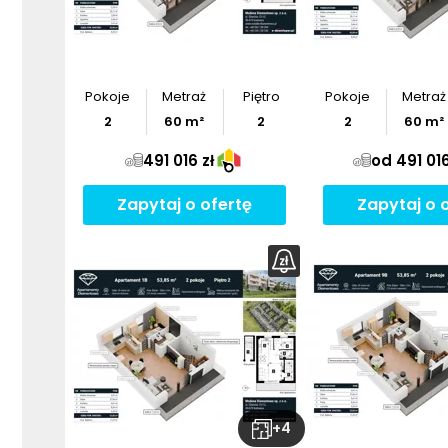
Pokoje
Metraż
Piętro
Pokoje
Metraż
2
60
m²
2
2
60
m²
491 016 zł
od 491 016
Zapytaj o ofertę
Zapytaj o 
+
4