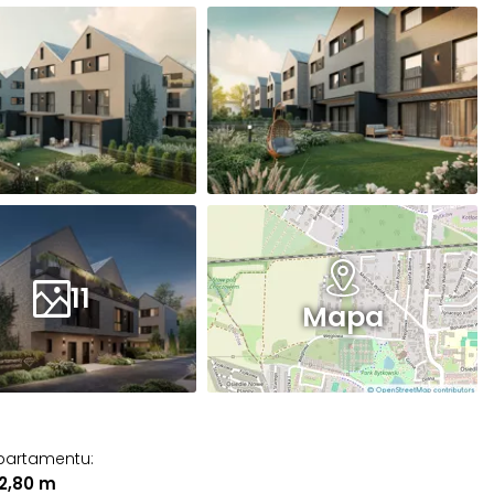
11
Mapa
partamentu
:
 2,80 m