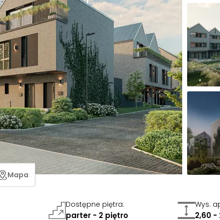
Mapa
Dostępne piętra
:
Wys. a
parter - 2 piętro
2,60 -