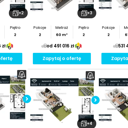
+
2
+
3
Piętro
Pokoje
Metraż
Piętro
Pokoje
M
2
2
60
m²
2
2
6
 zł
od 491 016 zł
531 
ofertę
Zapytaj o ofertę
Zapyta
Pobierz
rzut
+
4