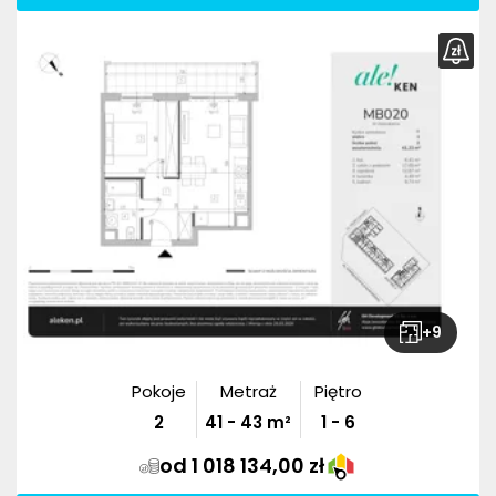
+
9
Pokoje
Metraż
Piętro
2
41
-
43
m²
1 - 6
od 1 018 134,00 zł