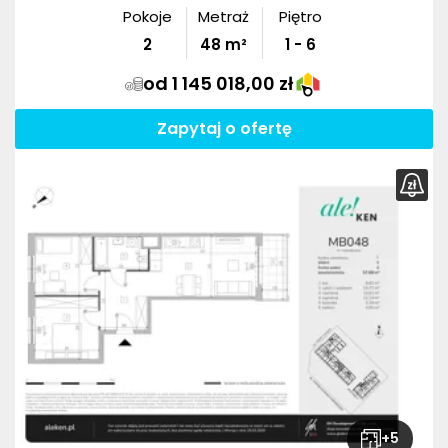
Pokoje
Metraż
Piętro
2
48
m²
1 - 6
od 1 145 018,00 zł
Zapytaj o ofertę
+
5