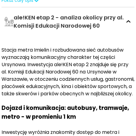
Pokaż cały opis
ALE!KEN to osiedle mieszkaniowe, w którym zieleń
stanowi jeden z najważniejszych elementów projektu. W
ale!KEN etap 2 - analiza okolicy przy al.
centralnej części zaplanowano ponad 2700 m²
przestrzeni z drzewami, krzewami i alejkami, a wokół
Komisji Edukacji Narodowej 60
budynków przewidziano dodatkowe nasadzenia, które
dopełniają zielony charakter inwestycji i nawiązują do
rekreacyjnego potencjału Ursynowa. Na uwagę
Stacja metra Imielin i rozbudowana sieć autobusów
zasługuje również przemyślana architektura –
wyznaczają komunikacyjny charakter tej części
nowoczesna, ale nienachalna, wpisana w charakter
Ursynowa. Inwestycja ale!KEN etap 2 znajduje się przy
dzielnicy i wykończona jakościowymi materiałami. Duże
al. Komisji Edukacji Narodowej 60 na Ursynowie w
przeszklenia, eleganckie detale i starannie
Warszawie, w otoczeniu codziennych usług, gastronomii,
zaprojektowane części wspólne nadają miejscu
placówek edukacyjnych, kina i obiektów sportowych, a
wyjątkowy charakter. A wszystko to w doskonałej
także skwerów i parków obecnych w najbliższej okolicy.
lokalizacji – tuż przy stacji metra Imielin, z przystankiem
Dojazd i komunikacja: autobusy, tramwaje,
autobusowym pod samym wejściem i pełnym
zapleczem usługowym w sąsiedztwie.
metro - w promieniu 1 km
STANDARD
Inwestycję wyróżnia znakomity dostęp do metra i