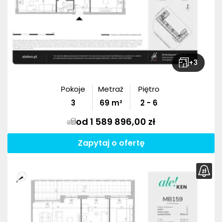
+
3
Pokoje
Metraż
Piętro
3
69
m²
2 - 6
od 1 589 896,00 zł
Zapytaj o ofertę