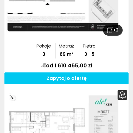
+
2
Pokoje
Metraż
Piętro
3
69
m²
3 - 5
od 1 610 455,00 zł
Zapytaj o ofertę