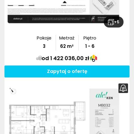
+
6
Pokoje
Metraż
Piętro
3
62
m²
1 - 6
od 1 422 036,00 zł
Zapytaj o ofertę