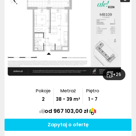
+
26
Pokoje
Metraż
Piętro
2
38
-
39
m²
1 - 7
od 967 103,00 zł
Zapytaj o ofertę