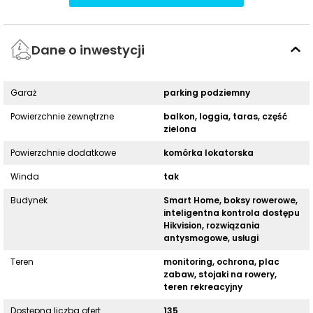
Dane o inwestycji
Garaż
parking podziemny
Powierzchnie zewnętrzne
balkon, loggia, taras, część
zielona
Powierzchnie dodatkowe
komórka lokatorska
Winda
tak
Budynek
Smart Home, boksy rowerowe,
inteligentna kontrola dostępu
Hikvision, rozwiązania
antysmogowe, usługi
Teren
monitoring, ochrona, plac
zabaw, stojaki na rowery,
teren rekreacyjny
Dostępna liczba ofert
135