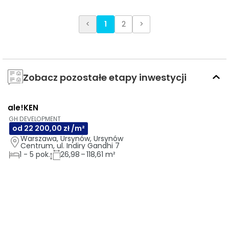
<
1
2
>
Zobacz pozostałe etapy inwestycji
ale!KEN
3D
AI
GH DEVELOPMENT
od 22 200,00 zł /m²
Warszawa, Ursynów, Ursynów 
Centrum, ul. Indiry Gandhi 7
1
-
5
pok.
26,98 – 118,61 m²