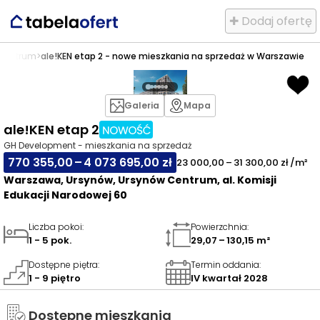
✚ Dodaj ofertę
 Centrum
>
ale!KEN etap 2 - nowe mieszkania na sprzedaż w Warszawie
Galeria
Mapa
ale!KEN etap 2
GH Development - mieszkania na sprzedaż
770 355,00 – 4 073 695,00 zł
23 000,00 – 31 300,00 zł /m²
Warszawa, Ursynów, Ursynów Centrum, al. Komisji
Edukacji Narodowej 60
Liczba pokoi
:
Powierzchnia
:
1 - 5 pok.
29,07 – 130,15 m²
Dostępne piętra
:
Termin oddania
:
1 - 9 piętro
IV kwartał 2028
Dostępne mieszkania