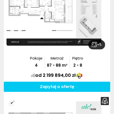
+
5
Pokoje
Metraż
Piętro
4
87
-
88
m²
2 - 8
od 2 199 894,00 zł
Zapytaj o ofertę