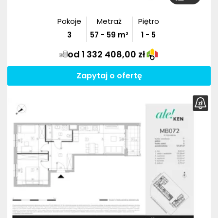
Pokoje
Metraż
Piętro
3
57
-
59
m²
1 - 5
od 1 332 408,00 zł
Zapytaj o ofertę