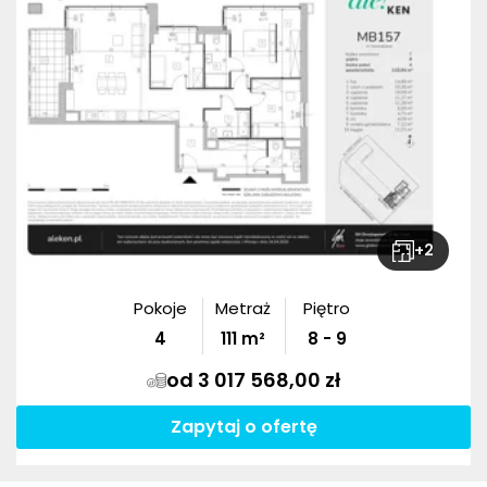
+
2
Pokoje
Metraż
Piętro
4
111
m²
8 - 9
od 3 017 568,00 zł
Zapytaj o ofertę