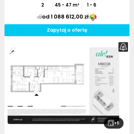
2
45
-
47
m²
1 - 6
od 1 088 612,00 zł
Zapytaj o ofertę
+
6