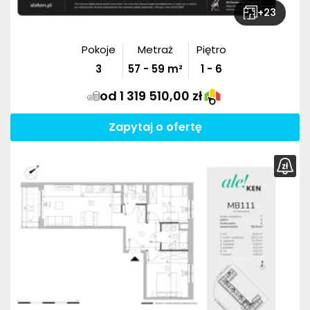
+
23
Pokoje
Metraż
Piętro
3
57
-
59
m²
1 - 6
od 1 319 510,00 zł
Zapytaj o ofertę