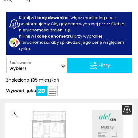
Kliknij w
ikonę dzwonka
i włącz monitoring cen -
poinformujemy Cię, gdy cena wybranej przez Ciebie
nieruchomości zmieni się.
Kliknij w
ikonę cenometru
przy wybranej
nieruchomości, aby sprawdzić jego cenę względem
rynku.
Sortowanie
Filtry
wybierz
Znaleziono
135
mieszkań
Wyświetl jako