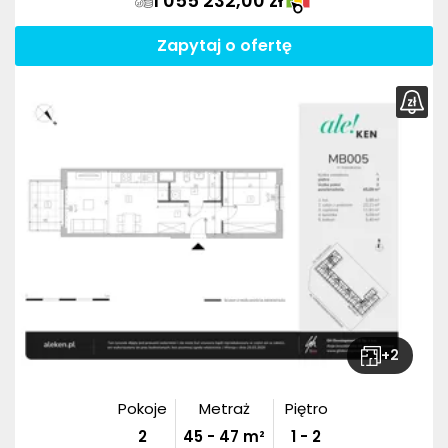
1 055 232,00 zł
Zapytaj o ofertę
+
2
Pokoje
Metraż
Piętro
2
45
-
47
m²
1 - 2